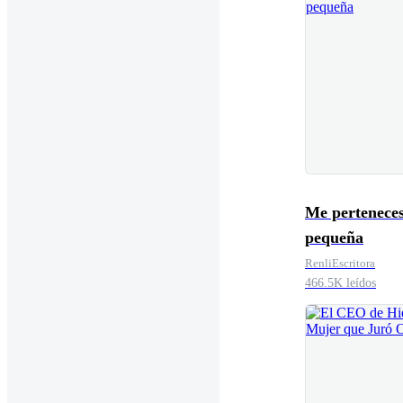
Me perteneces
pequeña
RenliEscritora
466.5K leídos