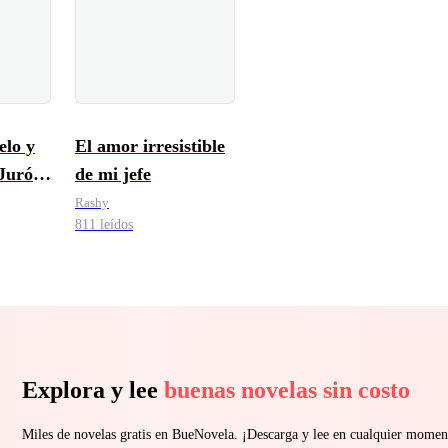
elo y
El amor irresistible
Juró
de mi jefe
Rashy
811 leídos
Explora y lee
buenas novelas sin costo
Miles de novelas gratis en BueNovela. ¡Descarga y lee en cualquier momen