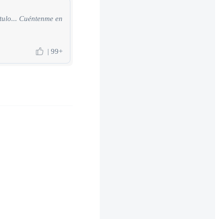
lo... Cuéntenme en
| 99+