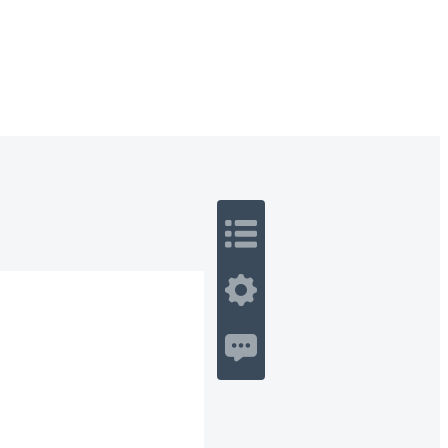
 Romance
Sci-Fi
Guerra
Otros