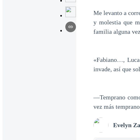
Me levanto a corr
y molestia que m
familia alguna vez
«Fabiano…, Luca…
invade, así que so
—Temprano como 
vez más temprano 
Evelyn Z