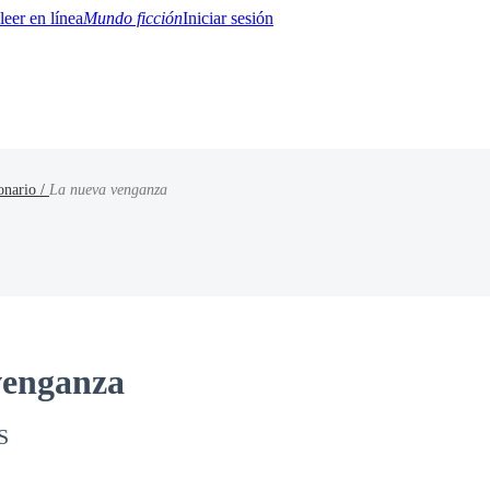
Mundo ficción
Iniciar sesión
onario /
La nueva venganza
BTQ+
YA/TEEN
Paranormal
Misterio/Thriller
Oriental
Juegos
Historia
MM
venganza
S