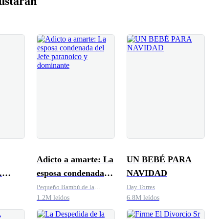
ustarán
Adicto a amarte: La
UN BEBÉ PARA
.
esposa condenada
NAVIDAD
 el
del Jefe paranoico y
Pequeño Bambú de la
Day Torres
Familia Gu
1.2M leídos
6.8M leídos
 mi
dominante