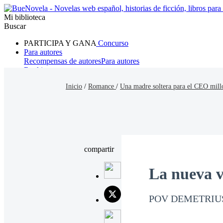
Mi biblioteca
Buscar
PARTICIPA Y GANA
Concurso
Para autores
Recompensas de autores
Para autores
Ranking
Navegar
Inicio
/
Romance
/
Una madre soltera para el CEO mill
Novelas
Cuentos Cortos
Todos
Romance
Hombre lobo
Mafia
Sistema
Fantasía
Urbano
LG
compartir
La nueva 
POV DEMETRIU