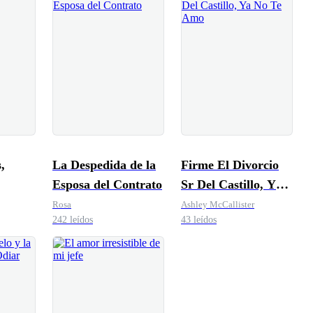
,
La Despedida de la
Firme El Divorcio
Esposa del Contrato
Sr Del Castillo, Ya
No Te Amo
Rosa
Ashley McCallister
242 leídos
43 leídos