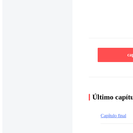
ca
Último capít
Capítulo final