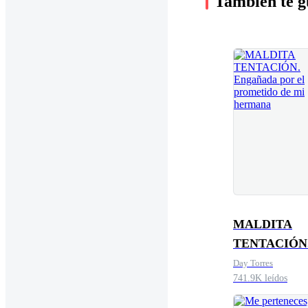
También te g
MALDITA
TENTACIÓN
Engañada por
Day Torres
741.9K leídos
prometido de
hermana