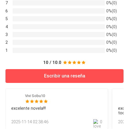
para refugiarse de los golpes.Rahyra miró hacia atrás,
7
0%(0)
donde la mitad del ejército estaba escondido detrás del
6
0%(0)
segundo anillo y la otra mitad detrás de la ciudad para
5
0%(0)
esperar a acorralar al ejército de Kaeira.La mancha borrosa
del ejercito Zorbano se
4
0%(0)
3
0%(0)
2
0%(0)
1
0%(0)
10 / 10.0
Escribir una reseña
Vivi Sobu10
excelente novela!!!
excel
todos
2025-11-14 02:38:46
0
2024-