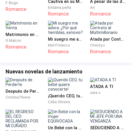
Cautiva en su Mirada
A pesar de las diferencias
F. Bogo
Eridania peña
Ari
Romance
Romance
Romance
Matrimonio en Venta
Mi suegro me adora: ¿Por qué tiemblas, exnovio?
Atada por Contrato al Multimillonario
G Malcor
Mel Polanco
Christy.o
Romance
Romance
Romance
Nuevas novelas de lanzamiento
ATADA A TI
Después de Perderte
sara o
¡Querido CEO, tu bebé quiere conocerte!
Cristina75vera
Célia Oliveira
Un Bebé con la mujer EQUIVOCADA
SEDUCIENDO A MI JEFE POR UNA VENGANZA