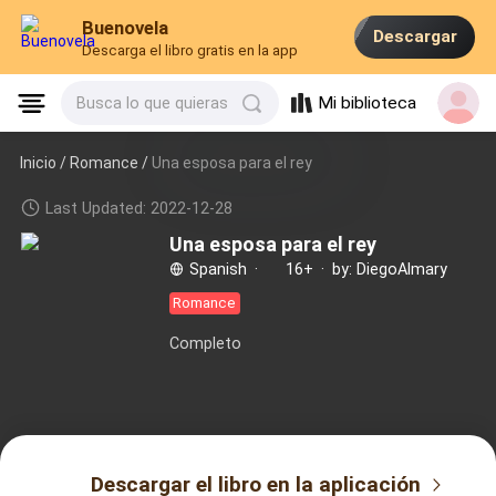
Buenovela
Descargar
Descarga el libro gratis en la app
Mi biblioteca
Busca lo que quieras
Inicio /
Romance
/
Una esposa para el rey
Last Updated: 2022-12-28
Una esposa para el rey
Spanish
·
16+
·
by: DiegoAlmary
Romance
Completo
Descargar el libro en la aplicación