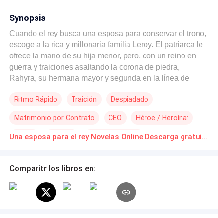
Synopsis
Cuando el rey busca una esposa para conservar el trono,
escoge a la rica y millonaria familia Leroy. El patriarca le
ofrece la mano de su hija menor, pero, con un reino en
guerra y traiciones asaltando la corona de piedra,
Rahyra, su hermana mayor y segunda en la línea de
sucesión de los Leroy, solo por detrás de su hermano,
Ritmo Rápido
Traición
Despiadado
tiene que tomar la decisión de dejar que su hermanita se
enfrente a tal adversidad o hacer algo al respecto, así que
Matrimonio por Contrato
CEO
Héroe / Heroína:
el día de la ceremonia decide tomar el lugar de ella y
sustituirla. Convertida en la reina del primer mundo,
Drama
Realeza
Poder Femenino
Una esposa para el rey Novelas Online Descarga gratuita de PDF
Rahyra tendrá que sobrevivir a las traiciones mientras su
nuevo esposo, el rey, no le facilita las cosas. Los
importantes linajes de La serpiente y la Rosa enfrentarán
Comparitr los libros en:
la guerra. ¿Serán capaz estas dos enormes familias
unidas por sangre sobrevivir? ¿Rahyra entenderá que
sus sentimientos por el rey la llevarán por un camino de
serpientes y espinas? ¿O podrá demostrarle que ella no