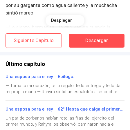
por su garganta como agua caliente y la muchacha
sintió mareo.
Desplegar
—Lo siento, hermanita —le dijo Rahyra cuando la
menor ya había perdido la conciencia —pero no dejaré
Siguiente Capítulo
Descargar
que este infierno sea para ti.
Con habilidad le quitó el vestido de novia a su
Último capítulo
hermana y se lo puso, por suerte eran de una talla muy
parecida y penas le quedó ajustado, era amplio, de
Una esposa para el rey Epílogo.
cola larga y con espinas de rosas de oro que caían
— Toma tú mi corazón, te lo regalo, te lo entrego y te lo da
como una cascada por la espalda.
mi propia mano — Rahyra sintió un escalofrío al escuchar
esas palabras, y apretó a su hijo contra el pecho y lo
Con esfuerzo escondió a su hermana tras la cortina
observó. El príncipe dormía pacíficamente. Después de la
de ceda, ahí la encontraría el hombre que contrató
Una esposa para el rey 62° Hasta que caiga el primer mundo.
muerte de Kaeira todo había terminado, Maxwell usó la
corona de piedra e hizo que los pocos sobrevivientes del
para cuidarla.
Un par de zorbanos habían roto las filas del ejército del
ejercito Zorbano, que resultaron ser unos cuatro mil, le
primer mundo, y Rahyra los observó, caminaron hacia el
juraran eterna lealtad y después los dejó regresar a Zorba.