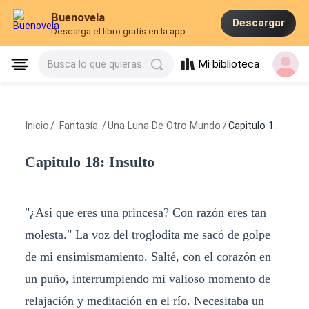
Buenovela
Descargar
Descarga el libro gratis en la app
Mi biblioteca
Busca lo que quieras
Inicio
/
Fantasía
/
Una Luna De Otro Mundo
/
Capitulo 18: Insulto
Capitulo 18: Insulto
"¿Así que eres una princesa? Con razón eres tan
molesta." La voz del troglodita me sacó de golpe
de mi ensimismamiento. Salté, con el corazón en
un puño, interrumpiendo mi valioso momento de
relajación y meditación en el río. Necesitaba un