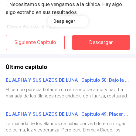
. Necesitamos que vengamos a la clínica. Hay algo…
algo extraño en sus resultados.
Desplegar
Emma frunció el ceño.
Siguiente Capítulo
Descargar
— ¿Algo extraño? ¿Mi bebé está bien?
—No se preocupe, pero preferiríamos explicárselo en
persona. ¿Puede venir hoy?
Último capítulo
EL ALPHA Y SUS LAZOS DE LUNA Capítulo 50: Bajo la Luz de la Luna
El tono del médico la inquietó, pero avanzando.
El tiempo parecía flotar en un remanso de amor y paz. La
—Sí, estaré ahí en una hora.
manada de los Blancos resplandecía con fuerza, restaurada
y unida, pero era dentro de la cabaña de Emma y Diego
donde ardía la llama más intensa: la del amor, la familia… y la
EL ALPHA Y SUS LAZOS DE LUNA Capítulo 49: Placer y Promesa
vida por venir.El embarazo de Emma transcurría con
Cuando colgó, su instinto le decía que algo estaba
plenitud. Su vientre crecía, redondeado y hermoso, y Diego
La manada de los Blancos se había convertido en un lugar
por cambiar.
no podía quitarle los ojos de encima. La acariciaba como si
de calma, luz y esperanza. Pero para Emma y Diego, los
tocara algo sagrado, le hablaba al bebé como si ya lo