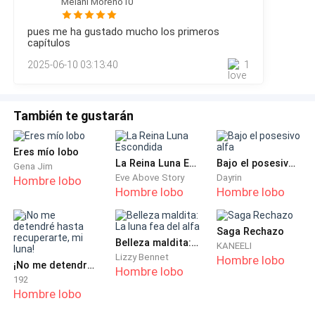
—No estás equivocado. Algunos miembros de la
Melani Moreno10
clavícula mientras sus manos se aferraban a sus caderas.
manada han escuchado sobre rumores de
Emma se arqueó bajo su toque, jadeando cuando sus
pues me ha gustado mucho los primeros
dedos recorrieron su cuerpo con la precisión de alguien
movimientos extraños en el pueblo.
capítulos
que la conocía a la perfección. —Entonces demuéstramelo
2025-06-10 03:13:40
1
—susurró, desafiándolo. Los ojos de Diego brillaron con un
Diego apretó los puños. Desde que asumió su rol
como Alfa Supremo, su mayor desafío había sido
contener la ambición de Marcus. Pero en los últimos
También te gustarán
meses, algo en el aire se sintió diferente.
Eres mío lobo
De repente, un fuerte latido resonó en su pecho. Un
La Reina Luna Escondida
Bajo el posesivo alfa
Gena Jim
Eve Above Story
Dayrin
Hombre lobo
dolor extraño se apoderó de su cuerpo, como si una
Hombre lobo
Hombre lobo
energía desconocida lo recorriera.
Saga Rechazo
—¿Diego? —Jack lo miró preocupado.
Belleza maldita: La luna fea del alfa
KANEELI
Lizzy Bennet
Hombre lobo
¡No me detendré hasta recuperarte, mi luna!
El Alfa respiró hondo.
Hombre lobo
192
Hombre lobo
—Estoy bien… solo fue un instante.