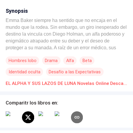
Synopsis
Emma Baker siempre ha sentido que no encaja en el
mundo que la rodea. Sin embargo, un giro inesperado del
destino la vincula con Diego Holman, un alfa poderoso y
enigmático atrapado entre su deber y el deseo de
proteger a su manada. A raíz de un error médico, sus
vidas se entrelazan de manera irreversible,
Hombres lobo
Drama
Alfa
Beta
exponiéndolos a secretos ocultos, enemigos
despiadados y una atracción imposible de ignorar.
Identidad oculta
Desafío a las Expectativas
Mientras Emma descubre la magnitud de su verdadera
esencia, Diego debe enfrentarse a la lucha interna entre
Primer Amor
Universo Alterno
EL ALPHA Y SUS LAZOS DE LUNA Novelas Online Descarga gratuita de PDF
el amor y la lealtad. Juntos, deberán desafiar las reglas
de un mundo donde los instintos gobiernan y el destino
parece escrito con sangre y luna llena. ¿Podrá el amor
Comparitr los libros en:
romper las cadenas del pasado y forjar un futuro que
desafíe todos los límites?