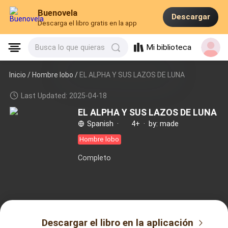
Buenovela
Descargar
Descarga el libro gratis en la app
Mi biblioteca
Busca lo que quieras
Inicio /
Hombre lobo
/
EL ALPHA Y SUS LAZOS DE LUNA
Last Updated: 2025-04-18
EL ALPHA Y SUS LAZOS DE LUNA
Spanish
·
4+
·
by: made
Hombre lobo
Completo
Descargar el libro en la aplicación