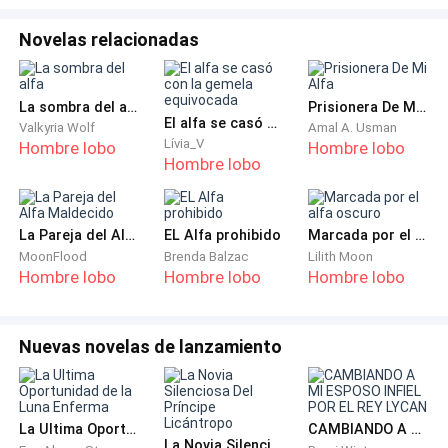
Pero en su interior, algo le decía que no era un simple
Novelas relacionadas
malestar.
La sombra del alfa
Prisionera De Mi Alfa
Que en algún lugar, algo había cambiado.
El alfa se casó con la gemela equivocada
Valkyria Wolf
Amal A. Usman
Lívia_V
Hombre lobo
Hombre lobo
Y su destino estaba a punto de entrelazarse con el de
Hombre lobo
una mujer que nunca había visto antes.
La Pareja del Alfa Maldecido
EL Alfa prohibido
Marcada por el alfa oscuro
Emma salió de la clínica con el corazón acelerado.
MoonFlood
Brenda Balzac
Lilith Moon
Hombre lobo
Hombre lobo
Hombre lobo
Los análisis lo confirmaban: su embarazo no era
normal.
Nuevas novelas de lanzamiento
La muestra de semen no pertenece al donante que
ella había elegido.
La Ultima Oportunidad de la Luna Enferma
CAMBIANDO A MI ESPOSO INFIEL POR EL REY LYCAN
Su hijo... era de alguien más.
La Novia Silenciosa Del Príncipe Licántropo