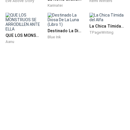
Eve Above Story
Remi Winters
Karinatei
Y ahora, debía averiguar quién era el padre de su bebé.
Porque algo dentro de ella le decía que aquel hombre.
La Chica Tímida del Alfa
Destinado La Diosa De La Luna (Libro 1)
TPageWriting
no era humano.
QUE LOS MONSTRUOS SE ARRODILLEN ANTE ELLA
Blue Ink
Aanu