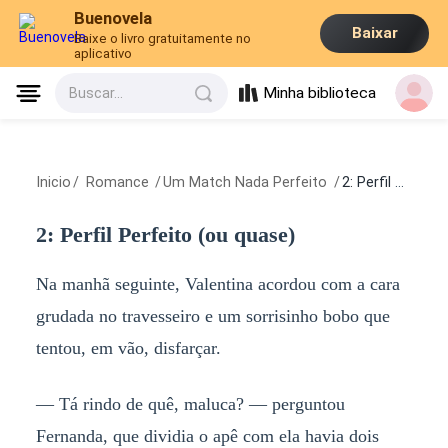
Buenovela
Baixar
Baixe o livro gratuitamente no
aplicativo
Minha biblioteca
Buscar...
Inicio
/
Romance
/
Um Match Nada Perfeito
/
2: Perfil Perfeito (ou quase)
2: Perfil Perfeito (ou quase)
Na manhã seguinte, Valentina acordou com a cara
grudada no travesseiro e um sorrisinho bobo que
tentou, em vão, disfarçar.
— Tá rindo de quê, maluca? — perguntou
Fernanda, que dividia o apê com ela havia dois