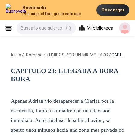
Buenovela
Descargar
Descarga el libro gratis en la app
Mi biblioteca
Busca lo que quieras
Inicio
/
Romance
/
UNIDOS POR UN MISMO LAZO
/
CAPITULO 23: LLEGADA A BORA BORA
CAPITULO 23: LLEGADA A BORA
BORA
Apenas Adrián vio desaparecer a Clarisa por la
escalerilla, tomó a su madre con una decisión
inmediata. Antes incluso de subir al avión, se
apartó unos minutos hacia una zona más privada de