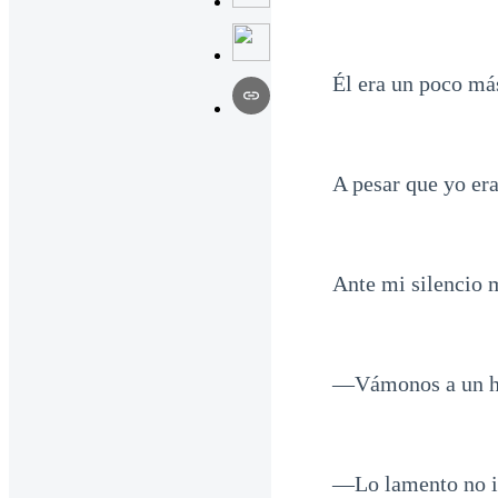
Él era un poco más
A pesar que yo er
Ante mi silencio 
—Vámonos a un hos
—Lo lamento no ir