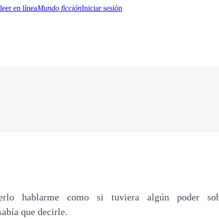
Mundo ficción
Iniciar sesión
BTQ+
YA/TEEN
Paranormal
Misterio/Thriller
Oriental
Juegos
Historia
MM
rlo hablarme como si tuviera algún poder sobr
abía que decirle.