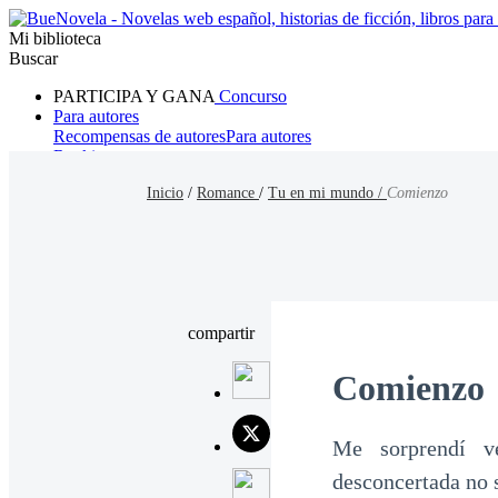
Mi biblioteca
Buscar
PARTICIPA Y GANA
Concurso
Para autores
Recompensas de autores
Para autores
Ranking
Navegar
Inicio
/
Romance
/
Tu en mi mundo /
Comienzo
Novelas
Cuentos Cortos
Todos
Romance
Hombre lobo
Mafia
Sistema
Fantasía
Urbano
LG
compartir
Comienzo
Me sorprendí ve
desconcertada no s