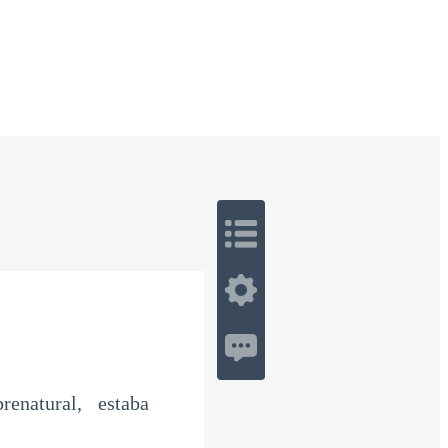
 Romance
Sci-Fi
Guerra
Otros
enatural, estaba