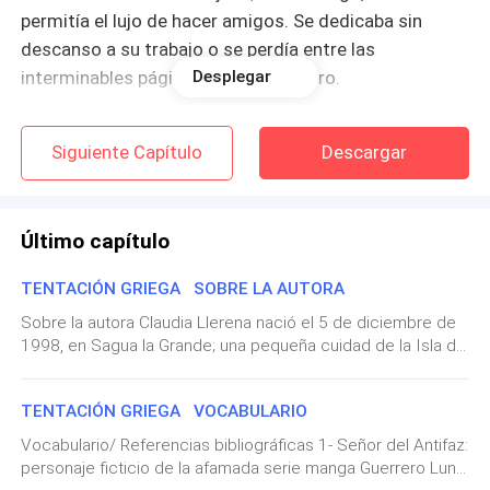
permitía el lujo de hacer amigos. Se dedicaba sin
descanso a su trabajo o se perdía entre las
interminables páginas de un buen libro.
Desplegar
Siguiente Capítulo
Descargar
Tía Lola decía que era feliz viviendo de esa forma,
pero en el fondo podía apreciar en su expresión un
deje de tristeza.
Último capítulo
TENTACIÓN GRIEGA SOBRE LA AUTORA
Lola Stevens, a sus cincuenta años, era una mujer
Sobre la autora Claudia Llerena nació el 5 de diciembre de
1998, en Sagua la Grande; una pequeña cuidad de la Isla de
solitaria cuyo únicos tesoros en la vida consistían en,
Cuba.Desde pequeña tuvo inclinación hacia las
la casita acomodada frente al mar situada en las
manifestaciones artísticas. Escribe desde los doce años,
afueras de Adelaida que había logrado remodelar con
TENTACIÓN GRIEGA VOCABULARIO
pero se decidió a compartir sus escritos con el público en
mucho sacrificio; su más que generosa pensión y el
2018. Estudia la carrera de Medicina mientras se dedica a
Vocabulario/ Referencias bibliográficas 1- Señor del Antifaz:
escribir. Comenzó autopublicando sus historias en
orgullo de la sobrina que había criado a su semejanza
personaje ficticio de la afamada serie manga Guerrero Luna,
plataformas sin fines de lucro como Wattpad y Booknet.