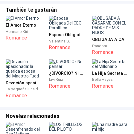
ver el retrato de Lola Stevens… Estaba siguiendo sus
También te gustarán
pasos y si no cambiaba mi vida radicalmente,
terminaría justo como ella. Y no quería ese futuro
El Amor Eterno
para mí. Me negaba a aceptarlo.
Hermano Kiri
Esposa Obligada Del CEO Paralítico
Romance
OBLIGADA A CASARME CON EL PADRE DE MIS HIJOS
Valentina S.
Pandora
Romance
Romance
Comencé a hacer planes para viajar y disfrutar de las
recompensas por las que había trabajado tan
¿DIVORCIO? Ni pensar
La Hija Secreta del Millonario
Livi Ruiz
Bella Hayes
duramente.
Devoción apasionada: la querida esposa del Maestro Fudd
Romance
Romance
La pequeña luna del occidente
Romance
Novelas relacionadas
El dolor que había sentido había dado paso al furor,
para luego convertirse en frustración, al darme cuenta
de que yo llevaba el mismo camino que mi tía.