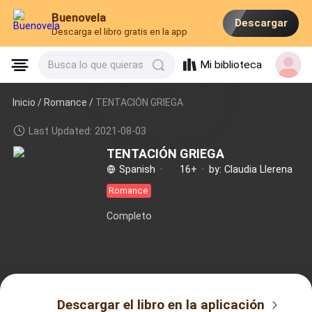
Buenovela
Descargar
Descarga el libro gratis en la app
Mi biblioteca
Busca lo que quieras
Inicio /
Romance
/
TENTACIÓN GRIEGA
Last Updated: 2021-08-03
TENTACIÓN GRIEGA
Spanish
·
16+
·
by: Claudia Llerena
Romance
Completo
Descargar el libro en la aplicación