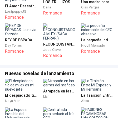
LOS TRILLIZOS DEL PILOTO
Una madre para mi hijo
El Amor Desenfrenado del Rey Mafioso
Daria
Giss Vargas
LostpuppyJS
Romance
Romance
Romance
Trabajaba, dormía, hacía una dieta equilibrada, pero
siempre comía sola. Tenía un pequeño círculo de
amigos que sabían que podían contar con mi apoyo
en caso de cualquier crisis. Siempre encontraba la
REY DE ESPADAS. La novia forzada
La pequeña indomable del CEO obsesivo
RECONQUISTANDO A MI EX (SAGA FERRARI)
respuesta más práctica. Nunca les agobiaba con mis
Day Torres
Nicoll Mercado
Jeda Clavo
Romance
Romance
problemas, simplemente porque no tenía ninguno.
Romance
Me llamaban la Bendita Lisa, la que siempre era un
refugio para las tormentas.
Nuevas novelas de lanzamiento
Atrapada en las garras del mafioso
El despiadado tío de mi ex es mi nuevo jefe
La Traición Entre Mi Esposo y Mi Hermana
Lisi
Odiaba todo aquello y había comenzado a odiarme a
Neya Mori
Ahsa
mí misma. Tenía que hacer algo y tenía que hacerlo
pronto. No se trataba de escapar, sino de liberarme.