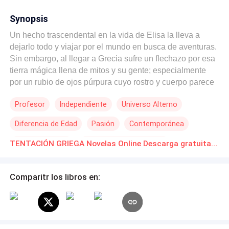
Synopsis
Un hecho trascendental en la vida de Elisa la lleva a
dejarlo todo y viajar por el mundo en busca de aventuras.
Sin embargo, al llegar a Grecia sufre un flechazo por esa
tierra mágica llena de mitos y su gente; especialmente
por un rubio de ojos púrpura cuyo rostro y cuerpo parece
esculpido por los mismo dioses griegos. Xanthos
Profesor
Independiente
Universo Alterno
Katsaros es la tentación personificada y Elisa pronto se
dará cuenta de que no puede resistirse a él.
Diferencia de Edad
Pasión
Contemporánea
De Odio al Amor
POV en primera persona
TENTACIÓN GRIEGA Novelas Online Descarga gratuita de PDF
Comparitr los libros en: