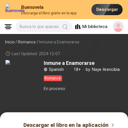
Buenovela
Descargar
Descarga el libro gratis en la app
Mi biblioteca
Busca lo que quieras
Inicio /
Romance
/
Inmune a Enamorarse
Last Updated: 2024-12-07
Inmune a Enamorarse
Spanish
·
18+
·
by: Naye Arencibia
Romance
En proceso
Descargar el libro en la aplicación