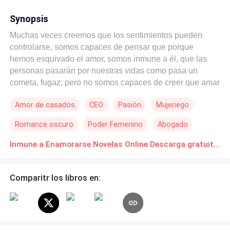
Synopsis
Muchas veces creemos que los sentimientos pueden
controlarse, somos capaces de pensar que porque
hemos esquivado el amor, somos inmune a él, que las
personas pasarán por nuestras vidas como pasa un
cometa, fugaz; pero no somos capaces de creer que amar
a una persona o no sale de nuestro control, el cerebro
Amor de casados
CEO
Pasión
Mujeriego
entiende lo que quieras, el corazón no; y sí, puedes
ordenarle a tu cerebro que no se acerque a alguien pero
Romance oscuro
Poder Femenino
Abogado
no puedes obligar al corazón que no sientas cosas
cuando te gusta de verdad. Que te guste mucho alguien
Malentendido
Infidelidad
Inmune a Enamorarse Novelas Online Descarga gratuita de PDF
solo es un paso, un paso a querer pasar mas tiempo con
esa persona, a empezar a sentir esas llamadas
"maripositas en el estómago" ; ahí, justamente ahí, ni
Comparitr los libros en:
siquiera serás capaz de controlar tu cerebro. La ciudad
de San Francisco vuelve a convertirse en escenario del
surgimiento de una historia intensa y de dos personas
que siendo completamente desconocidas se vuelven