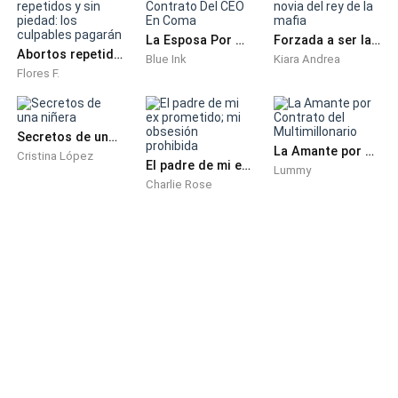
cabrón, sexy, que no demuestra que le importas, que
tiene montones de chicas detrás, que vive solo por él;
La Esposa Por Contrato Del CEO En Coma
Forzada a ser la novia del rey de la mafia
creo que la gran mayoría va hacia la segunda opción
Abortos repetidos y sin piedad: los culpables pagarán
Blue Ink
Kiara Andrea
Flores F.
¿no?. Mientra menos te escribe, más te gusta,
mientras menos te demuestra lo que siente, más te
gusta, es así. Eso no es del todo masoquismo, es la
Secretos de una niñera
realidad. Ya especifiqué anteriormente que no me
La Amante por Contrato del Multimillonario
Cristina López
El padre de mi ex prometido; mi obsesión prohibida
refiero a todas, pero una gran mayoría sí.
Lummy
Charlie Rose
¿Dónde entra Liam?
Lo conocí una noche en un club, fue ahí donde lo vi por
primera vez. Estaba ahí con Andrea y sus amigos.
Andrea me llamó y ahí me ''embarque''. Sonrío al
recordar las palabras de Andrea.
Esa noche Liam no dejó de mirarme. Estaba
encantada, porque a decir verdad alguien tan común