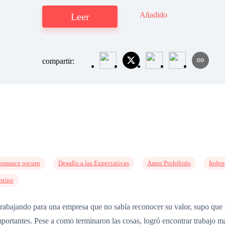
Añadido
Leer
compartir:
omance oscuro
Desafío a las Expectativas
Amor Prohibido
Indep
enino
trabajando para una empresa que no sabía reconocer su valor, supo que h
mportantes. Pese a como terminaron las cosas, logró encontrar trabajo m