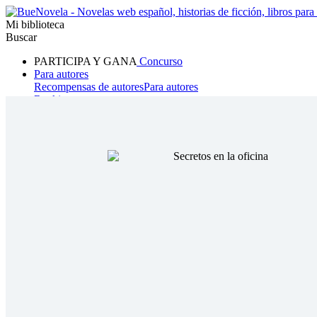
Mi biblioteca
Buscar
PARTICIPA Y GANA
Concurso
Para autores
Recompensas de autores
Para autores
Ranking
Navegar
Novelas
Cuentos Cortos
Todos
Romance
Hombre lobo
Mafia
Sistema
Fantasía
Urbano
LG