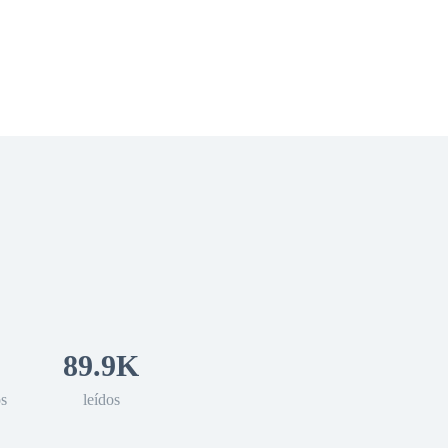
 Romance
Sci-Fi
Guerra
Otros
89.9K
os
leídos