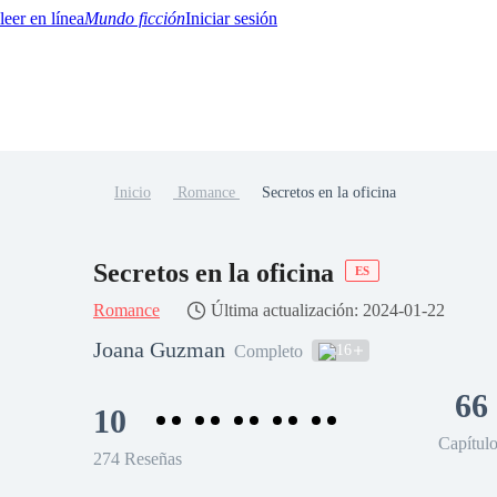
Mundo ficción
Iniciar sesión
Inicio
Romance
Secretos en la oficina
BTQ+
YA/TEEN
Paranormal
Misterio/Thriller
Oriental
Juegos
Historia
MM
Secretos en la oficina
ES
Romance
Última actualización: 2024-01-22
Joana Guzman
16
Completo
66
10
Capítul
274 Reseñas