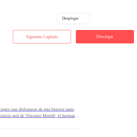
Desplegar
édito por su trabajo y no dudaba que lo volvería a hacer en el futuro.
Descargar
Siguiente Capítulo
inero, aunque reconocía que no le habría venido nada mal en su situación
 resto, no había sido capaz de hacer una sola cosa buena.
tas decidida a confrontar a su jefe.
spero que disfrutaran de esta historia tanto
historia será de Vincenzo Morelli, el hermano
á disponible en la plataforma en el transcurso
ban a la oficina de su jefe, lo vio a él y a su hijo riéndose justo antes 