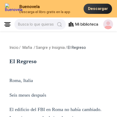
Buenovela
Descargar
Descarga el libro gratis en la app
Mi biblioteca
Busca lo que quieras
Inicio
/
Mafia
/
Sangre y Insignia
/
El Regreso
El Regreso
Roma, Italia
Seis meses después
El edificio del FBI en Roma no había cambiado.