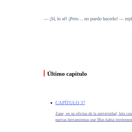
— ¡Sí, lo sé! ¡Pero… no puedo hacerlo! — repl
— Ya me encuentro lejos — le indico.
— ¡No conozco a nadie! Ni siquiera conozco l
Último capítulo
— No te preocupes, no le hablo a nadie — le re
CAPÍTULO 37
— ¡Tina, por favor, esto es ridículo! Se darán 
Zane, en su oficina de la universidad, leía co
nuevas herramientas que Blas había implemen
facilitaría que sus docentes concluyeran el pr
— ¡Aceptaste, Milena! Ya no puedo volver. Te e