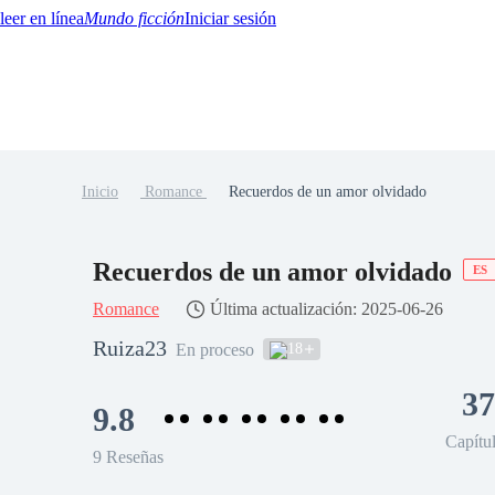
Mundo ficción
Iniciar sesión
Inicio
Romance
Recuerdos de un amor olvidado
BTQ+
YA/TEEN
Paranormal
Misterio/Thriller
Oriental
Juegos
Historia
MM
Recuerdos de un amor olvidado
ES
Romance
Última actualización: 2025-06-26
Ruiza23
18
En proceso
37
9.8
Capítu
9 Reseñas