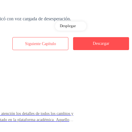
icó con voz cargada de desesperación.
Desplegar
Descargar
Siguiente Capítulo
os nombres de tus compañeros más cercanos —.
spondió tajantemente y con fría voz.
cuenta que tomé tu lugar —.
n atención los detalles de todos los cambios y
tado en la plataforma académica. Aquello
oceso de calificación con mayor
staré depositando la mitad del dinero en unos días y que esto quede en