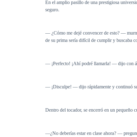
En el amplio pasillo de una prestigiosa univer
seguro.
— ¿Cómo me dejé convencer de esto? — murmuró
de su prima sería difícil de cumplir y buscaba c
— ¡Perfecto! ¡Ahí podré llamarla! — dijo con án
— ¡Disculpe! — dijo rápidamente y continuó s
Dentro del tocador, se encerró en un pequeño cu
—¿No deberías estar en clase ahora? — preguntó