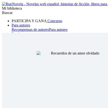
Mi biblioteca
Buscar
PARTICIPA Y GANA
Concurso
Para autores
Recompensas de autores
Para autores
Ranking
Navegar
Novelas
Cuentos Cortos
Todos
Romance
Hombre lobo
Mafia
Sistema
Fantasía
Urbano
LG