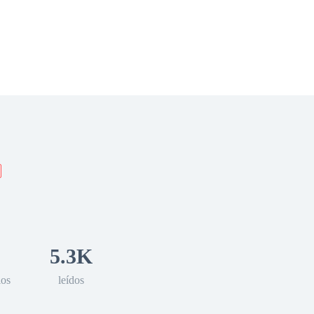
 Romance
Sci-Fi
Guerra
Otros
5.3K
los
leídos