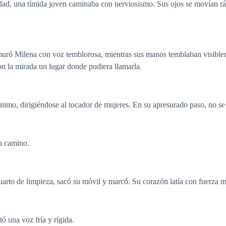
sidad, una tímida joven caminaba con nerviosismo. Sus ojos se movían r
 Milena con voz temblorosa, mientras sus manos temblaban visiblemen
on la mirada un lugar donde pudiera llamarla.
imo, dirigiéndose al tocador de mujeres. En su apresurado paso, no se 
u camino.
arto de limpieza, sacó su móvil y marcó. Su corazón latía con fuerza mi
 una voz fría y rígida.