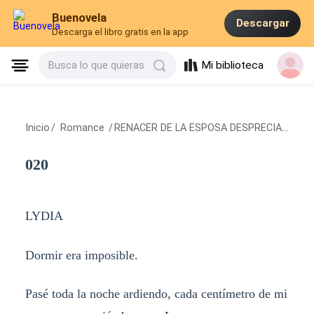
Buenovela
Descargar
Descarga el libro gratis en la app
Mi biblioteca
Busca lo que quieras
Inicio
/
Romance
/
RENACER DE LA ESPOSA DESPRECIADA
/
02
020
LYDIA
Dormir era imposible.
Pasé toda la noche ardiendo, cada centímetro de mi