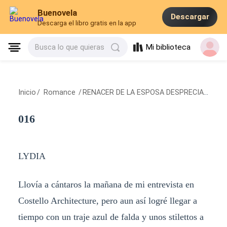
Buenovela
Descargar
Descarga el libro gratis en la app
Mi biblioteca
Busca lo que quieras
Inicio
/
Romance
/
RENACER DE LA ESPOSA DESPRECIADA
/
01
016
LYDIA
Llovía a cántaros la mañana de mi entrevista en
Costello Architecture, pero aun así logré llegar a
tiempo con un traje azul de falda y unos stilettos a