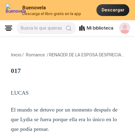
Buenovela
Descargar
Descarga el libro gratis en la app
Mi biblioteca
Busca lo que quieras
Inicio
/
Romance
/
RENACER DE LA ESPOSA DESPRECIADA
/
01
017
LUCAS
El mundo se detuvo por un momento después de
que Lydia se fuera porque ella era lo único en lo
que podía pensar.