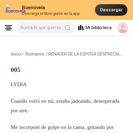
Buenovela
Descargar
Descarga el libro gratis en la app
Mi biblioteca
Busca lo que quieras
Inicio
/
Romance
/
RENACER DE LA ESPOSA DESPRECIADA
/
00
005
LYDIA
Cuando volví en mí, estaba jadeando, desesperada
por aire.
Me incorporé de golpe en la cama, gritando por