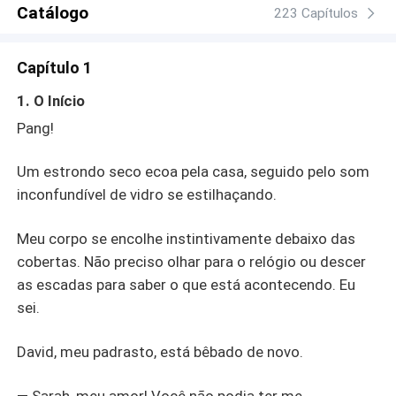
ser inatingível, Mia precisará enfrentar amores proibidos,
Catálogo
223 Capítulos
inimigos implacáveis e a luta por sua própria
independência.
Capítulo 1
1. O Início
Pang!
Um estrondo seco ecoa pela casa, seguido pelo som
inconfundível de vidro se estilhaçando.
Meu corpo se encolhe instintivamente debaixo das
cobertas. Não preciso olhar para o relógio ou descer
as escadas para saber o que está acontecendo. Eu
sei.
David, meu padrasto, está bêbado de novo.