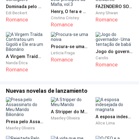
com a voz mais fraca, quando um chute acerta
Dominada pelo Consigliere
FAZENDEIRO SOMBRIO
minhas costas.
Henry, O fera e a bela. príncipes da Mafia, vol.3
Edi Beckert
Anny Shwan
Cristina Cristey
Romance
Romance
Romance
A dor some por um momento. Apenas a física, pois as
palavras dele machucam mais do que qualquer soco.
Porque, no fundo, por mais absurdo que possa
Procura-se uma noiva
parecer, uma parte de mim ainda acredita que é
Jogo do governador- Uma tentação de babá
Leticia Fraga
A Virgem Traída Contratou um Gigolô e Ele era um Bilionário
Carolis
verdade.
Romance
Nanda Érica
Romance
Romance
Minha mãe só está morta por minha causa.
Quando finalmente ouço seus passos se afastando, o
Nuevas novelas de lanzamiento
silêncio que sobra é tão cruel quanto os golpes. A dor
me invade novamente e, por um momento, acho que
A Stripper do Meu Marido
acabou. Minhas lágrimas se misturam ao sangue
A esposa indesejada do magnata
Maerley Oliveira
escorrendo no canto da minha boca enquanto tento
Presa pelo Assassinato do Meu Marido Bilionário
Alice Lima
Maerley Oliveira
entender o que acabou de acontecer.