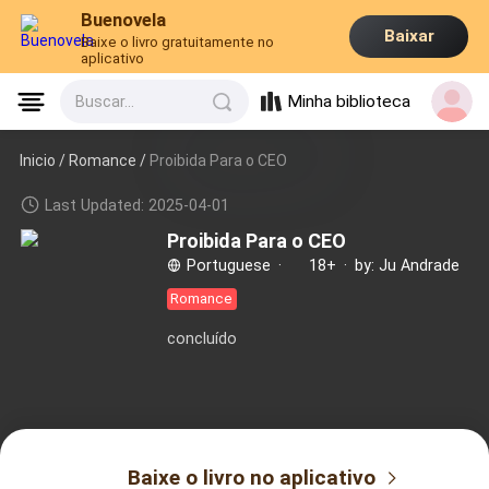
Buenovela
Baixar
Baixe o livro gratuitamente no
aplicativo
Minha biblioteca
Buscar...
Inicio /
Romance
/
Proibida Para o CEO
Last Updated: 2025-04-01
Proibida Para o CEO
Portuguese
·
18+
·
by: Ju Andrade
Romance
concluído
Baixe o livro no aplicativo