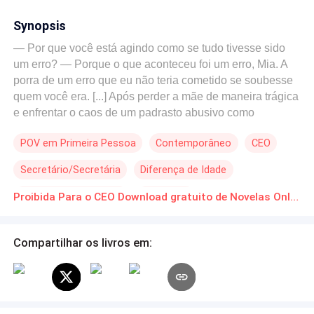
Synopsis
— Por que você está agindo como se tudo tivesse sido
um erro? — Porque o que aconteceu foi um erro, Mia. A
porra de um erro que eu não teria cometido se soubesse
quem você era. [...] Após perder a mãe de maneira trágica
e enfrentar o caos de um padrasto abusivo como
consequência, Mia Bennett, de 18 anos, foge para
POV em Primeira Pessoa
Contemporâneo
CEO
Chicago em busca do pai que nunca conviveu. Mas sua
chegada é marcada por um encontro inesperado com
Secretário/Secretária
Diferença de Idade
Ethan Hayes, um homem irresistível e misterioso que
parece oferecer um momento de alívio no meio de seu
Romance no Trabalho
Arrogante
Proibida Para o CEO Download gratuito de Novelas Online em PDF
turbilhão. No entanto, Mia logo descobre que Ethan é
mais do que um estranho: ele é sócio e melhor amigo de
James Bennett, seu pai. Como se o universo tentasse
Compartilhar os livros em:
testar seus limites, James resolve colocá-los para
trabalhar juntos, transformando a tensão entre os dois em
algo impossível de ignorar. Agora, dividida entre
recomeçar sua vida e a atração por alguém que deveria