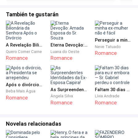
maior
que acabou, que meu apelo funcionou. Mas, então,
narrat
También te gustarán
outro soco atinge meu estômago, me fazendo gritar
novamente.
— Pare de me chamar assim! Não sou seu pai, nunca
Perseguir a minha ex-mulher não é fácil
A Revelação Bilionária da Senhora Após o Divórcio
Eterna Devoção: Amada Esposa do Sr. Souza
fui! — ele grita, e outro soco me atinge. — Você foi só
Neve Tatuado
Quero Comer Carne
Luana do Oeste
Romance
um peso que fui obrigado a carregar por amar a
Romance
Romance
Sarah!
Me jogo no chão, em uma tentativa de me proteger,
Após o divórcio, a Presidenta se arrependeu
mas meus braços não são suficientes contra a fúria
As Surpreendentes Identidades da Ex-Esposa Caipira!
Faltam 30 dias para eu ir embora — Sr. Gabriel perdeu o controle
Beba Mais Água
dele. Meu corpo já não reage; apenas recebe os
Ângela Silva
Lívia Andrade
Romance
golpes como se fossem inevitáveis. As lágrimas
Romance
Romance
escorrem, se misturando com o sangue que sinto na
boca.
Novelas relacionadas
— Você matou sua mãe! — ele exclama, dessa vez