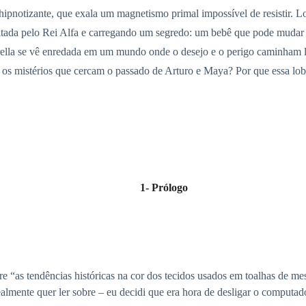
hipnotizante, que exala um magnetismo primal impossível de resistir. Lo
itada pelo Rei Alfa e carregando um segredo: um bebê que pode mudar 
rella se vê enredada em um mundo onde o desejo e o perigo caminham l
r os mistérios que cercam o passado de Arturo e Maya? Por que essa l
1- Prólogo
 “as tendências históricas na cor dos tecidos usados em toalhas de mes
lmente quer ler sobre – eu decidi que era hora de desligar o computad