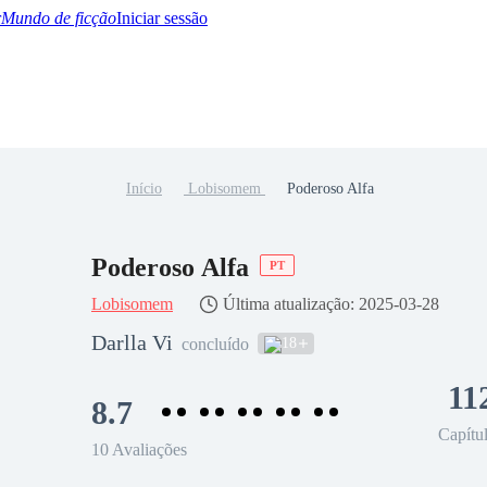
Mundo de ficção
Iniciar sessão
Início
Lobisomem
Poderoso Alfa
BTQ+
YA/TEEN
Paranormal
Misterio/Thriller
Oriental
Juegos
Historia
MM
Poderoso Alfa
PT
Lobisomem
Última atualização: 2025-03-28
Darlla Vi
18
concluído
11
8.7
Capítu
10 Avaliações