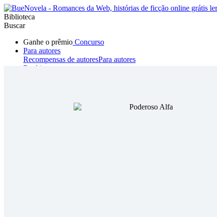
Biblioteca
Buscar
Ganhe o prêmio
Concurso
Para autores
Recompensas de autores
Para autores
Ranking
Navegar
Novelas
Contos Curtos
Todos
Romance
Hombre lobo
Mafia
Sistema
Fantasía
Urbano
LG