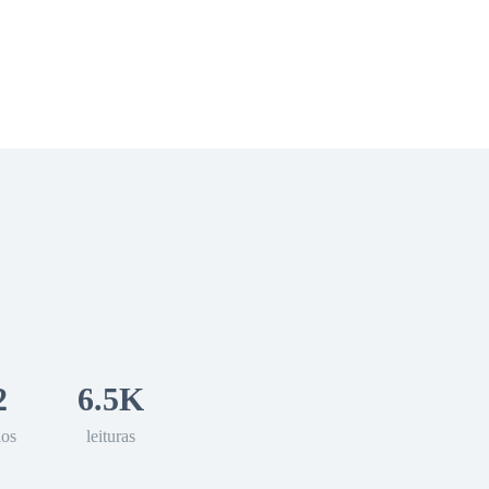
 Romance
Sci-Fi
Guerra
Otros
2
6.5K
los
leituras