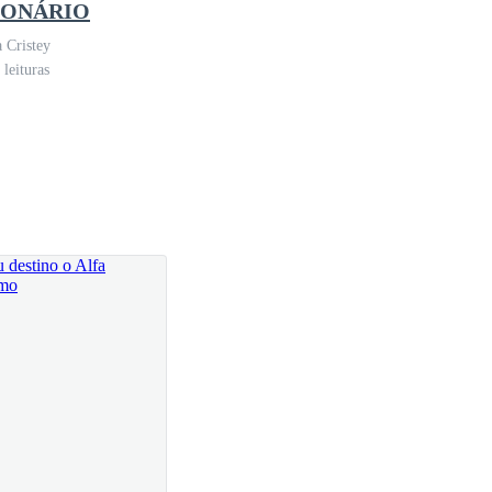
IONÁRIO
a tomar um ar.
a Cristey
leituras
carta. — Ela faleceu e me deixou uma propriedade em