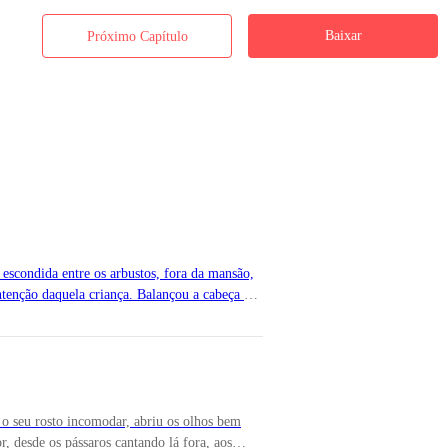
se louca, bem, de fato, talvez estivesse mesmo completamente alucinad
Baixar
Próximo Capítulo
e? — zombou Brice, uma de suas melhores amigas. — Ande logo com i
. — rebateu entredentes.
r que consegue entrar totalmente para o nosso bando, chamaremos voc
escondida entre os arbustos, fora da mansão,
intenção daquela criança. Balançou a cabeça e
deia se aproximavam e um empurrava o outro
orajoso menino se aproximou do sino. E
s. — Virou-se novamente em direção à mansão.
 Kenneth ergueu uma sobrancelha e fez um
 assustá-los.Então aconteceu o que ele previu,
 uns se atrapalharam na neve e caíram no chão.
 o seu rosto incomodar, abriu os olhos bem
mbrado, sabia o quão errado era estar ali, era extremamente proibido.
r, desde os pássaros cantando lá fora, aos