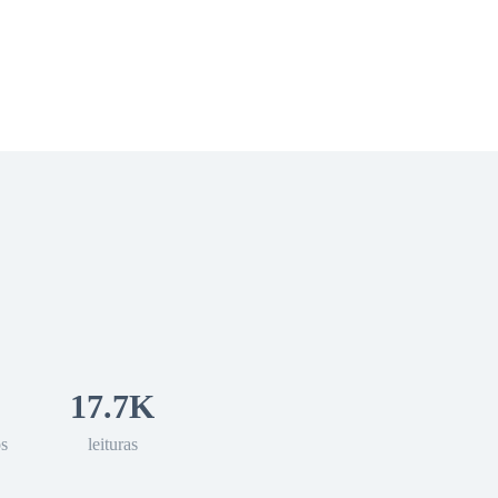
 Romance
Sci-Fi
Guerra
Otros
17.7K
os
leituras