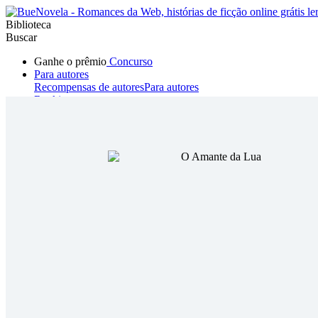
Biblioteca
Buscar
Ganhe o prêmio
Concurso
Para autores
Recompensas de autores
Para autores
Ranking
Navegar
Novelas
Contos Curtos
Todos
Romance
Hombre lobo
Mafia
Sistema
Fantasía
Urbano
LG