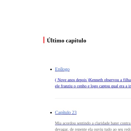
As outras crianças a encararam como se ela fos
— Essa mansão velha? Bonita? Está louca Aim
Último capítulo
— Está bem, eu já disse para me chamar de Mia
Epílogo
— Faremos o seguinte: se você conseguir prova
( Nove anos depois )Kenneth observou a filha 
— Combinado?
ele franziu o cenho e logo captou qual era a 
cruzou os braços.Um grupo de crianças da al
para ver quem iria ir primeiro, até que um c
— Certo. Agora se me derem licença, medroso
quando as mãos dele chegaram perto do sino.
barulho entre os galhos da árvore, apenas para
Capítulo 23
todas as crianças saíram correndo e gritando,
Mia acordou sentindo a claridade bater contra
Sempre ouviram dizer que aquele lugar era asso
devagar, de repente ela ouviu tudo ao seu redo