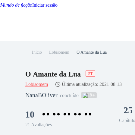
Mundo de ficção
Iniciar sessão
Início
Lobisomem
O Amante da Lua
BTQ+
YA/TEEN
Paranormal
Misterio/Thriller
Oriental
Juegos
Historia
MM
O Amante da Lua
PT
Lobisomem
Última atualização: 2021-08-13
NanaBOliver
18
concluído
25
10
Capítul
21 Avaliações