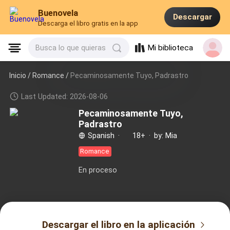
Buenovela
Descargar
Descarga el libro gratis en la app
Mi biblioteca
Busca lo que quieras
Inicio /
Romance
/
Pecaminosamente Tuyo, Padrastro
Last Updated: 2026-08-06
Pecaminosamente Tuyo,
Padrastro
Spanish
·
18+
·
by: Mia
Romance
En proceso
Descargar el libro en la aplicación