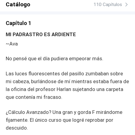
universidad, ¿él tiene 40? ¡A quién le importa! Mientras
Catálogo
110 Capítulos
me atrape y me destroce con un placer que me haga
suplicar, pecaré con él cada noche. ¿Tabú? Que venga.
Capítulo 1
"¡Pecaminosamente tuya, padrastro!" es una llamarada
que rompe límites. No puedes leerla en público ni a solas
MI PADRASTRO ES ARDIENTE
(salvo que quieras tocarte sin parar). Sigue a Ava con su
~Ava
padrastro, profesor, el amigo de su padrastro, el doctor
sugar; su era promiscua sin remordimientos, ansiando
No pensé que el día pudiera empeorar más.
papis. Entra cachonda, sal chorreando satisfacción.
¡Consíguelo ya, tu ropa interior no sobrevivirá! Romance
tabú con diferencia de edad y dominación para gritar por
Las luces fluorescentes del pasillo zumbaban sobre
más.
mi cabeza, burlándose de mí mientras estaba fuera de
la oficina del profesor Harlan sujetando una carpeta
que contenía mi fracaso.
¿Cálculo Avanzado? Una gran y gorda F mirándome
fijamente. El único curso que logré reprobar por
descuido.