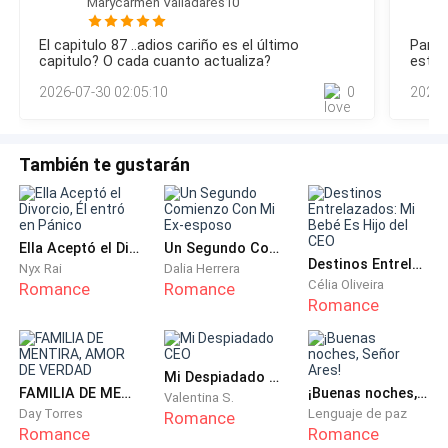
Marycarmen Valladares10
cuenta.Pero ahora los dedos subían más alto, deslizándose
pensamientos eran pesados, arrastrándose como
bajo la cintura, metiéndose dentro.Intenté concentrarme en
ropa mojada.
El capitulo 87 ..adios cariño es el último
Parec
la comida. En la historia de papá. En cualquier cosa menos
capitulo? O cada cuanto actualiza?
esta 
el calor que crecía entre mis piernas.Me subió la parte de
tenía 
Abrazé mis libros contra mi pecho y caminé hacia la
2026-07-30 02:05:10
0
2026-
arriba lo justo, de
íntima
salida, con la cabeza baja, mis zapatillas raspando
contra el pavimento.
También te gustarán
Entonces lo escuché. El sonido de un motor
ronroneando.
Ella Aceptó el Divorcio, Él entró en Pánico
Un Segundo Comienzo Con Mi Ex-esposo
Un elegante SUV negro, del tipo que gritaba dinero y
Destinos Entrelazados: Mi Bebé Es Hijo del CEO
Nyx Rai
Dalia Herrera
Célia Oliveira
Romance
Romance
misterio, se detuvo bruscamente justo frente a la
Romance
entrada principal, las llantas crujiendo sobre la grava.
Las cabezas se giraron inmediatamente.
Mi Despiadado CEO
La puerta se abrió.
FAMILIA DE MENTIRA, AMOR DE VERDAD
¡Buenas noches, Señor Ares!
Valentina S.
Day Torres
Lenguaje de paz
Romance
Romance
Romance
Y él salió.