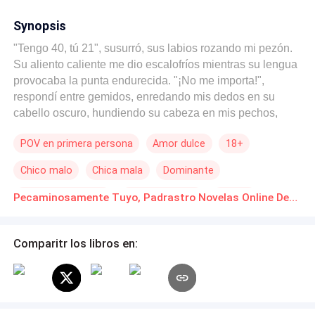
Synopsis
"Tengo 40, tú 21", susurró, sus labios rozando mi pezón.
Su aliento caliente me dio escalofríos mientras su lengua
provocaba la punta endurecida. "¡No me importa!",
respondí entre gemidos, enredando mis dedos en su
cabello oscuro, hundiendo su cabeza en mis pechos,
arqueando mi espalda para darle más. "Soy el esposo de
POV en primera persona
Amor dulce
18+
tu madre. Tu padrastro, viejo para ser tu padre", murmuró.
Su mano derecha trazó un camino tortuoso por mi vientre
Chico malo
Chica mala
Dominante
tembloroso, bajando entre mis muslos hasta tocar mis
bragas empapadas. "¡¡¡Dije que no me importa!!!", gruñí,
Diferencia de Edad
Amor Prohibido
Erótico
Pecaminosamente Tuyo, Padrastro Novelas Online Descarga gratuita de PDF
agarrando su muñeca, forzando sus dedos. "¡Al diablo la
edad y las reglas, hazme tuya!" Adrian Blackwood, la
bestia más ardiente y sexy que he visto, resulta ser mi
Comparitr los libros en:
padrastro. ¡El esposo de mi mamá! Un hombre capaz de
mojarme con una mirada, con sus músculos imponentes,
brazos tatuados y ojos grises que me desvisten. Un viaje
en su camioneta y quiero el viaje real. Tengo 21, voy a la