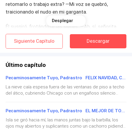
retomarlo o trabajo extra? —Mi voz se quebró,
traicionando el nudo en mi garganta.
Desplegar
Él suspiró, frotándose las sienes. —Ah, sí, señorita
Ava. Mira, estoy saturado de calificaciones y
Siguiente Capítulo
Descargar
reuniones de comité. Vuelve la próxima semana, el
lunes, digamos a las 2 PM. Tendré tiempo entonces,
por la gracia de Dios.
Último capítulo
—¿La próxima semana? —repetí, mi corazón
Pecaminosamente Tuyo, Padrastro FELIX NAVIDAD, CARA.
hundiéndose aún más.
La nieve caía espesa fuera de las ventanas de piso a techo
del ático, cubriendo Chicago con un engañoso silencio
Hoy era viernes, el final de una semana infernal.
blanco.Las luces de Navidad titilaban desde el skyline de
Esperar siete días se sentía como una eternidad en el
abajo, pero aquí arriba, en el dominio de Angelo Rossi, las
purgatorio.
Pecaminosamente Tuyo, Padrastro EL MEJOR DE TODOS
fiestas se sentían como otra capa más de tensión: cuerdas
de terciopelo rojo colgando de las camas de cuatro postes
Isla se giró hacia mí; las manos juntas bajo la barbilla; los
Pero ¿qué opción tenía? —Está bien… gracias.
como guirnaldas retorcidas, un decantador de cristal con
ojos muy abiertos y suplicantes como un cachorro pidiendo
ponche de huevo con alcohol en la mesilla de noche.Estaba