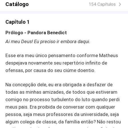
que se propõe a fazer, inclusive frequentar um clube de
Catálogo
154 Capítulos
fetiches com o melhor amigo e descobrir sua verdadeira
vocação. Juntos, os amigos formam um time de sucesso,
Capítulo 1
irmãos de alma que se encontraram por acaso, ambos
não estão preparados para o furacão brasileiro que vai
Prólogo - Pandora Benedict
entrar em suas vidas da forma mais inconveniente
Ai meu Deus! Eu preciso ir embora daqui.
possível. Ela não está aberta a relacionamentos. Eles
desejam-na com fervor. Ela foge pensando em protegê-
Esse era meu único pensamento conforme Matheus
los. Eles juram segui-la até o fim do mundo e fazê-la ver
que quando existe amor, nada mais importa, nem mesmo
despejava novamente seu repertório infinito de
forças que colocam a prova esse amor. Tropes: Fast Burn
ofensas, por causa do seu ciúme doentio.
Age Gap Second Chance Stranger to Lovers Gravidez
Inesperada Triângulo Amoroso
Na concepção dele, eu era obrigada a desfazer de
todas as minhas amizades, de todos que estiveram
comigo no processo turbulento do luto quando perdi
meus pais. Era proibida de conversar com qualquer
pessoa, seja meus professores da universidade, seja
algum colega de classe, da família então? Não restou