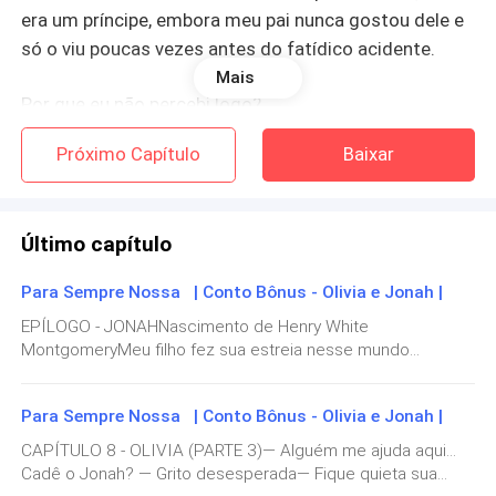
era um príncipe, embora meu pai nunca gostou dele e
só o viu poucas vezes antes do fatídico acidente.
Mais
Por que eu não percebi logo?
Próximo Capítulo
Baixar
Fui puxada de volta a realidade quando Matheus me
pegou pelos ombros, me sacudindo e gritando a
plenos pulmões.
Último capítulo
— Você é vulgar demais Pandora. Por isso todo
Para Sempre Nossa | Conto Bônus - Olivia e Jonah |
macho que passa na rua fica te olhando, fica te
EPÍLOGO - JONAHNascimento de Henry White
perguntando algo, na primeira oportunidade vão te
MontgomeryMeu filho fez sua estreia nesse mundo
traçar. Você não percebe que é tudo culpa sua? Você
mostrando para o que veio, assustou a todos nós com a
não se dá o mínimo de respeito, olha essas roupas.
bolsa de Liv rompendo de madrugada, mas só foi nascer
Estou farto de presenciar esses machos cobiçá-la.
Para Sempre Nossa | Conto Bônus - Olivia e Jonah |
realmente, desesperadoras 12 horas depois. Foi um
trabalho de parto exaustivo, porém minha mulher não
CAPÍTULO 8 - OLIVIA (PARTE 3)— Alguém me ajuda aqui...
esmoreceu nenhuma vez e ali, vi que a força feminina é
Em seguida, veio o primeiro tapa - de muitos que já
Cadê o Jonah? — Grito desesperada— Fique quieta sua
muito maior do que poderia pensar.Depois de várias