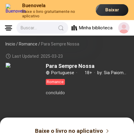
Buenovela
Baixar
Baixe o livro gratuitamente no
aplicativo
Minha biblioteca
Buscar...
Inicio /
Romance
/
Para Sempre Nossa
Last Updated: 2025-03-23
Para Sempre Nossa
Portuguese
·
18+
·
by: Sia Paiomas
Romance
concluído
Baixe o livro no aplicativo