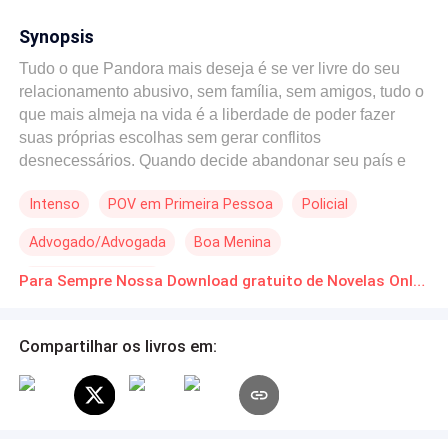
Synopsis
Tudo o que Pandora mais deseja é se ver livre do seu
relacionamento abusivo, sem família, sem amigos, tudo o
que mais almeja na vida é a liberdade de poder fazer
suas próprias escolhas sem gerar conflitos
desnecessários. Quando decide abandonar seu país e
tentar a vida no país natal de sua mãe, sonhando com um
Intenso
POV em Primeira Pessoa
Policial
recomeço de vida longe daquele que promete destruí-la a
qualquer custo, a jovem mulher não sabe tudo o que a
Advogado/Advogada
Boa Menina
aguarda na sua nova aventura. Oliver Parker é um
renomado advogado de Londres, que vive sua vida da
Triângulo Amoroso
Para Sempre Nossa Download gratuito de Novelas Online em PDF
forma mais pacata possível, compartilhando momentos e
mulheres com seu melhor amigo. Archie White é um
poderoso detetive de polícia, conhecido como Steel
Compartilhar os livros em:
Joker: mente de gênio e ações suicidas. O homem não
tem medo de se envolver diretamente em todos os casos
que assume, colocando em risco sua própria vida para
salvar quem precisa, se jogando de cabeça em tudo o