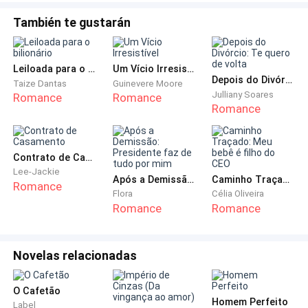
muita dificuldade me levantei.
También te gustarán
Essa é a minha oportunidade.
Leiloada para o bilionário
Um Vício Irresistível
Chegou sua liberdade Pand.
Depois do Divórcio: Te quero de volta
Taize Dantas
Guinevere Moore
Julliany Soares
Romance
Romance
Romance
Por alguma razão, quando o advogado dos meus pais
me deixou ciente do valor que tinham guardado, eu
nunca mexi. Mesmo precisando diversas vezes.
Contrato de Casamento
Inconscientemente, algo me alertava que aquele
Lee-Jackie
dinheiro seria usado em uma extrema necessidade.
Após a Demissão: Presidente faz de tudo por mim
Caminho Traçado: Meu bebê é filho do CEO
Romance
Flora
Célia Oliveira
Chegou a hora.
Romance
Romance
Não tinha mais nada que me prendesse ao Brasil,
devido a minha dupla cidadania, podia entrar na
Novelas relacionadas
Inglaterra sem precisar de um visto temporário.
Novamente agradeço aos meus pais, por me
O Cafetão
Homem Perfeito
ensinaram seu idioma desde nova, seria muito útil
Label