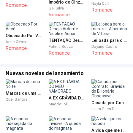
Império de Cinzas (Da vingança ao amor)
Nayla Quill
Romance
agora.
S.R.Silva
Romance
Romance
Rapidamente entrei na internet, localizei uma
passagem ainda hoje e reservei um hotel. Depois de
Obcecado Por Você
juntar poucas coisas que eu possuía e não queria
TENTAÇÃO Desejo Ardente Nicole e Adrian
Leiloada para o mestre - A história de Vitória.
Anne Oliveira
perder, sai rapidamente daquela casa deixando tudo
Fátima Souza
Dayane Castro
Romance
para trás, deixando uma vida de sofrimento para trás,
Romance
Romance
rumo a uma nova vida.
Nuevas novelas de lanzamiento
Preciso sumir, ficar invisível e nunca mais voltar.
Marcas de uma Noite
A EX GRÁVIDA DO MEU NAMORADO
Quel Santos
Casada por Contrato: Grávida do Bilionário Obsessivo
Maddy Folli
Laura Paes DIas
A vida que me roubou