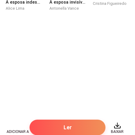
A esposa indesejada do magnata
A esposa invisível: A queda do magnata
Cristina Figueiredo
Alice Lima
Antonella Vance
Ler
ADICIONAR A
BAIXAR