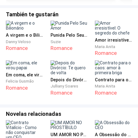
As modelos ganhavam 50%, era um valor bem alto e
También te gustarán
quase impossível de ser recusado, mas algumas
vezes as modelos se recusavam alegando cansaço
ou indisposição, coisa que os clientes odiavam, e eu
A virgem e o Bilionário
Punida Pelo Seu Amor
também por ficar em uma posição difícil diante da
Amor irresistível: O segredo do chefe
Danny Veloso
Suzie
recusa.
Maria Anita
Romance
Romance
Romance
Ninguém era obrigada a se prostituir, mas só
participavam dos desfiles quem levasse a sério o
Em coma, ele virou papai
book vermelho.
Depois do Divórcio: Te quero de volta
Contrato para o caos: amor à primeira briga
Felicia Gusmão
Julliany Soares
Maria Anita
Romance
Romance
Romance
Eu mal havia encerrado a ligação e o meu celular
começou a tocar, eu fiquei olhando pra tela decidindo
se atenderia ou não, afinal começar o dia com
Novelas relacionadas
cobranças de uma maluca era o cúmulo, mas não
atender me renderia muitas dores de cabeça.
UM AMOR NO PROSTÍBULO
A Obsessão do CEO