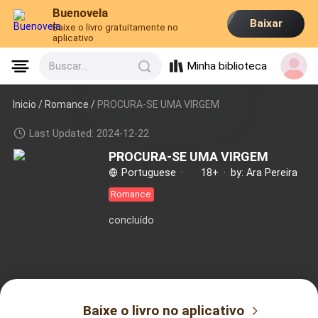
Buenovela
Baixar
Baixe o livro gratuitamente no
aplicativo
Minha biblioteca
Buscar...
Inicio /
Romance
/
PROCURA-SE UMA VIRGEM
Last Updated: 2024-12-22
PROCURA-SE UMA VIRGEM
Portuguese
·
18+
·
by: Ara Pereira
Romance
concluído
Baixe o livro no aplicativo