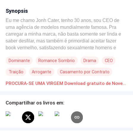
Synopsis
Eu me chamo Jonh Cater, tenho 30 anos, sou CEO de
uma agência de modelos mundialmente famosa. Pra
carregar a minha marca, não basta somente ser linda e
saber desfilar, mas também é primordial aceitar fazer
book vermelho, satisfazendo sexualmente homens e
mulheres da alta sociedade. Eu nunca me envolvi com
Dominante
Romance Sombrio
Drama
CEO
nenhuma das minhas modelos, apesar de ser assediado
por muitas delas, mas tudo mudou quando um dos
Traição
Arrogante
Casamento por Contrato
clientes do Book vermelho pediu que eu encontrasse
uma garota virgem pra satisfazê-lo. Eu abri uma seleção
Enredo Acelerado
PROCURA-SE UMA VIRGEM Download gratuito de Novelas Online em PDF
pra novas modelos na intenção de encontrar uma garota
virgem, mas eu não esperava que ao encontrá-la, eu
fosse desejá-la mais do que tudo na vida. A garota diante
Compartilhar os livros em:
de mim se chamava Hana Galeno, 18 anos, corpo
escultural, alta, cabelos castanhos e ondulados, pele
clara, olhos esverdeados, peitos empinados, e lábios tão
bem desenhados que me deu vontade de mordê-los. No