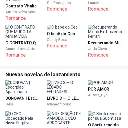
— Pulou da cama meu bem?
Sol Rodrigues
LuadMel
Contrato Vitalício - Como não conquistar um CEO.
Romance
Romance
Autora Nalva Martins
Shell: Eu nem dormi esperando você vim me ver Jonh,
Romance
que merda você estava fazendo ontem que esqueceu
o nosso jantar?
O bebê do Ceo
Candy Boss
O CONTRATO QUE MUDOU A MINHA VIDA
Recuperando Minha Ex. Universo Ferrari.
Romance
Rapidamente eu me lembrei da noite anterior, quando
Sandra Lima Autora
Jeda Clavo
eu estava comendo uma empresária gostosa na
Romance
Romance
mesa do meu escritório.
Nuevas novelas de lanzamiento
— Eu tinha compromissos mais importantes Shell, eu
posso jantar com você em qualquer outro dia.
POR AMOR
Autora_By.h
Shell: Nós nunca iremos sair disso não é Jonh? Eu
DONOVAN | Escorpião Apaixonado
LIVRO 3 — O LEGADO FERRARESI
sempre vou ser a mulher que você só come quando
Déia
arianecfliborio
está entediado.
O Sheik rendido por sua Submissa
— Eu nunca dei esperanças de um compromisso com