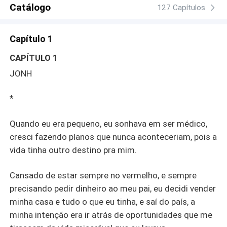
momento que os nossos olhos se cruzaram, eu sabia que
Catálogo
127 Capítulos
a virgindade dela deveria pertencer a mim, e eu deveria
ser o único a penetrá-la.
Capítulo 1
CAPÍTULO 1
JONH
*
Quando eu era pequeno, eu sonhava em ser médico,
cresci fazendo planos que nunca aconteceriam, pois a
vida tinha outro destino pra mim.
Cansado de estar sempre no vermelho, e sempre
precisando pedir dinheiro ao meu pai, eu decidi vender
minha casa e tudo o que eu tinha, e saí do país, a
minha intenção era ir atrás de oportunidades que me