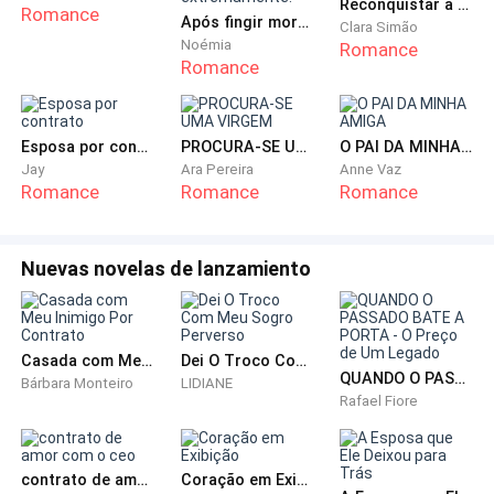
Reconquistar a Ex-Mulher: Sr. Simão Insiste em Me Mimar
Romance
sem entender.
Após fingir morte, CEO bilionário sente falta da esposa extremamente.
Clara Simão
Noémia
Romance
Romance
— Não é possível que você não peça a Orfeu para
fazer esse favor para o amigo e deixe de lado suas
aventuras amorosas apenas uma única vez?
Esposa por contrato
PROCURA-SE UMA VIRGEM
O PAI DA MINHA AMIGA
Jay
Ara Pereira
Anne Vaz
Ele ficou em quieto por um momento, vendo minha
Romance
Romance
Romance
insistência, apenas respondeu:
Nuevas novelas de lanzamiento
— Vou falar com ele amanhã, não é certo tomar algo
tão querido de alguém.
Lucas estava falando sobre “ele” ou sobre “ela”?
Casada com Meu Inimigo Por Contrato
Dei O Troco Com Meu Sogro Perverso
QUANDO O PASSADO BATE A PORTA - O Preço de Um Legado
Indaguei em meus pensamentos. Não podia perguntar
Bárbara Monteiro
LIDIANE
Rafael Fiore
mais.
— Tudo bem!
contrato de amor com o ceo
Coração em Exibição