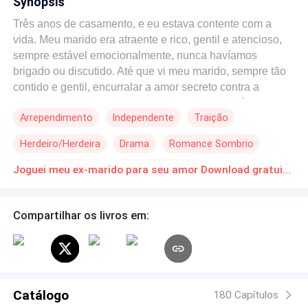
Synopsis
Três anos de casamento, e eu estava contente com a
vida. Meu marido era atraente e rico, gentil e atencioso,
sempre estável emocionalmente, nunca havíamos
brigado ou discutido. Até que vi meu marido, sempre tão
contido e gentil, encurralar a amor secreto contra a
parede, questionando-a furiosamente: -Foi você quem
Arrependimento
Independente
Traição
escolheu se casar com outro, o que te dá o direito de
exigir algo de mim agora?! Foi então que soube, quando
Herdeiro/Herdeira
Drama
Romance Sombrio
ele realmente amava alguém, era com intensidade e
paixão. Com dignidade, me divorciei e desapareci.
Identidade Oculta
Segunda Chance
Joguei meu ex-marido para seu amor Download gratuito de Novelas Online em PDF
Muitos diziam que Lucas Franco tinha enlouquecido,
capaz de revirar a Cidade Rio de ponta-cabeça só para
me encontrar. Como alguém tão calmo e controlado
Compartilhar os livros em:
poderia enlouquecer? E ainda mais por mim, sua
insignificante ex-esposa. Até que, ao me ver ao lado de
outro homem, ele agarrou meu pulso com força, os olhos
vermelhos de desespero, implorando humildemente, -
Nora, eu errei, por favor, volte para mim? Foi então que
Catálogo
180 Capítulos