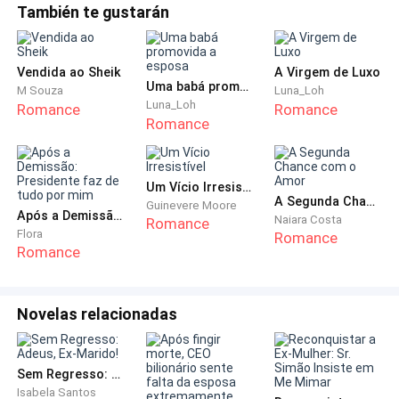
nele demais antes.
También te gustarán
Se não fosse por aquele vídeo anônimo, eu não teria
Vendida ao Sheik
A Virgem de Luxo
duvidado nem um pouco de sua explicação.
Uma babá promovida a esposa
M Souza
Luna_Loh
Luna_Loh
Romance
Romance
Vendo que eu não respondia, Lucas tentou me
Romance
tranquilizar com paciência:
Um Vício Irresistível
— Foi um erro esquecer um dia tão especial. Prometo
A Segunda Chance com o Amor
Guinevere Moore
compensá-la amanhã com um presente.
Após a Demissão: Presidente faz de tudo por mim
Naiara Costa
Romance
Flora
Romance
Romance
— Eu só quero aquele colar.
Como não pude ver o rosto da mulher no vídeo, decidi
Novelas relacionadas
dar-lhe outra oportunidade. Talvez ele não estivesse
me traindo como pensei.
Sem Regresso: Adeus, Ex-Marido!
Em silêncio, Lucas parecia hesitar, e eu olhei para ele
Isabela Santos