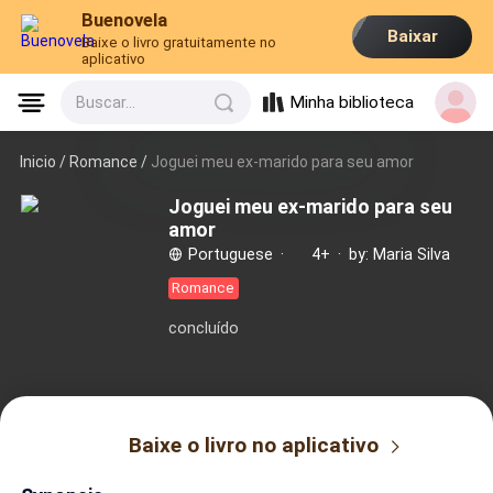
Buenovela
Baixar
Baixe o livro gratuitamente no
aplicativo
Minha biblioteca
Buscar...
Inicio /
Romance
/
Joguei meu ex-marido para seu amor
Joguei meu ex-marido para seu
amor
Portuguese
·
4+
·
by: Maria Silva
Romance
concluído
Baixe o livro no aplicativo