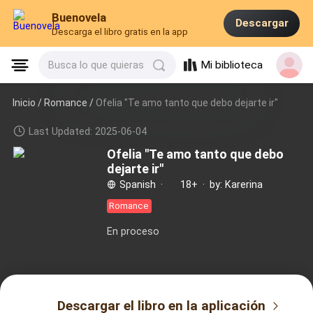
Buenovela
Descargar
Descarga el libro gratis en la app
Mi biblioteca
Busca lo que quieras
Inicio /
Romance
/
Ofelia "Te amo tanto que debo dejarte ir"
Last Updated: 2025-06-04
Ofelia "Te amo tanto que debo
dejarte ir"
Spanish
·
18+
·
by: Karerina
Romance
En proceso
Descargar el libro en la aplicación