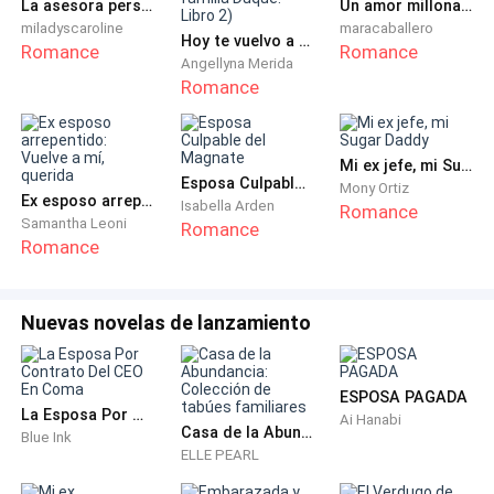
La asesora personal del CEO
Un amor millonario
miladyscaroline
maracaballero
—Voy a asearme para desayunar contigo. —contesto
Hoy te vuelvo a enamorar. (Saga familia Duque. Libro 2)
Romance
Romance
en voz baja.
Angellyna Merida
Romance
—No voy a desayunar, ni a quedarme contigo. —espeta
— Iré al club. —anuncia.
Mi ex jefe, mi Sugar Daddy
Esposa Culpable del Magnate
Mony Ortiz
—Puedo ir contigo, si quieres. —digo en un intento
Ex esposo arrepentido: Vuelve a mí, querida
Isabella Arden
Romance
Samantha Leoni
Romance
vano de reconciliarnos.
Romance
—Necesito descansar de ti ¿no lo entiendes? —dice y
mis ojos se vuelven cristalinos.— Estoy harto de lo
Nuevas novelas de lanzamiento
mismo, deberías aceptar de una vez que no puedes
ser madre.
ESPOSA PAGADA
La Esposa Por Contrato Del CEO En Coma
Ai Hanabi
Segura de que esta vez no podré ocultar mis
Casa de la Abundancia: Colección de tabúes familiares
Blue Ink
lágrimas, me cubro el rostro con ambas manos. Felipe
ELLE PEARL
se regresa hacia mí, me toma del antebrazos de