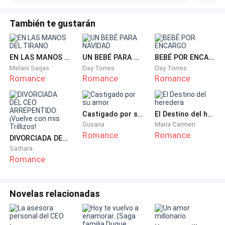
desahogo en silencio como suelo hacerlo desde hace
También te gustarán
un año. ¡También le irrita verme y oírme llorar! Todo lo
que hago parece enojarle, todo. Lo peor es que no sé
como llegamos a este punto, ni por qué cambió tanto
EN LAS MANOS DEL TIRANO
UN BEBÉ PARA NAVIDAD
BEBÉ POR ENCARGO
conmigo.
Melani Seijas
Day Torres
Day Torres
Romance
Romance
Romance
Minutos después sale del baño, se dirige al vestíbulo,
lo veo cambiarse y ponerse ropa deportiva. Me
incorporo en la cama, me coloco la bata y me
Castigado por su amor
El Destino del heredera
Susana
María Carmen
dispongo a levantarme para ir hasta el baño, asearme
Romance
Romance
DIVORCIADA DEL CEO ARREPENTIDO: ¡Vuelve con mis Trillizos!
y luego bajar a desayunar juntos.
Sathara
Romance
—¿A dónde vas? —cuestiona al ver que me pongo de
pie.
Novelas relacionadas
Su mirada va hasta mí con tanto desprecio que siento
como si deseara desaparecerme de la faz de la tierra.