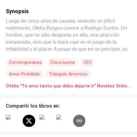
Synopsis
Luego de cinco años de casada, viviendo un difícil
matrimonio, Ofelia Burgos conoce a Rodrigo Santos. Un
hombre, que no sólo despierta en ella, una atracción
inesperada, sino que la hace caer en el juego de la
infidelidad y el placer. A pesar de que en un principio, su
relación se ve amenazada por los prejuicios sociales y
Contemporánea
Chica buena
CEO
los severos juzgamientos familiares, la desmedida pasión
que Ofelia y Rodrigo sienten, es tan fuerte que los lleva a
Amor Prohibido
Triángulo Amoroso
traspasar los límites y enfrentar cualquier adversidad sólo
para lograr estar juntos. Mas, detrás de los bastidores de
Reencuentro de Amantes
Ofelia "Te amo tanto que debo dejarte ir" Novelas Online Descarga gratuita de PDF
este intenso romance, Ofelia guarda un doloroso secreto
que amenaza con destruirlo todo: nunca podrá
convertirse en madre, una realidad que podría destrozar
Comparitr los libros en:
el sueño de Rodrigo de tener hijos propios. ¿Podrá
Rodrigo aceptar a Ofelia y el amor que comparten,
incluso si eso significa renunciar a su anhelo de ser
padre? ¿Podrá Ofelia sacrificar el profundo amor que