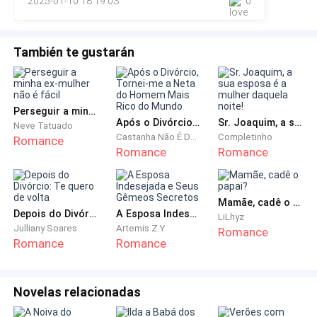
O show já havia acabado e confesso, a banda não é
2025-01-10 18:19:03
0
tão ruim quanto pensava e apesar do show ter
atrasado um pouco, não havia terminado tão tarde.
También te gustarán
Eu e Lucas estávamos esperando nosso pai para
irmos embora e não demorou muito para que
Roberto, nosso pai, chegasse.
Perseguir a minha ex-mulher não é fácil
Após o Divórcio, Tornei-me a Neta do Homem Mais Rico do Mundo
Sr. Joaquim, a sua esposa é a mulher daquela noite!
Neve Tatuado
A estrada estava movimentada para um dia de meio
Castanha Não É Doce
Completinho
Romance
de semana e de madrugada, meu pai olhava com
Romance
Romance
cuidado o trânsito, enquanto Lucas contava animado
sobre o show, no banco de trás. Eu tinha os olhos em
meu celular, vendo se tinha alguma mensagem do
Mamãe, cadê o papai?
Depois do Divórcio: Te quero de volta
A Esposa Indesejada e Seus Gêmeos Secretos
LiLhyz
meu namorado, Davi, mas nada nem mesmo de uma
Julliany Soares
Artemis Z.Y
Romance
ligação... foi quando respirei fundo e olhei para frente
Romance
Romance
e vi um carro na contra mão, não deu tempo do meu
pai desviar e tudo se tornou um breu completo...
Novelas relacionadas
Não sei bem o que aconteceu, as únicas coisas que eu