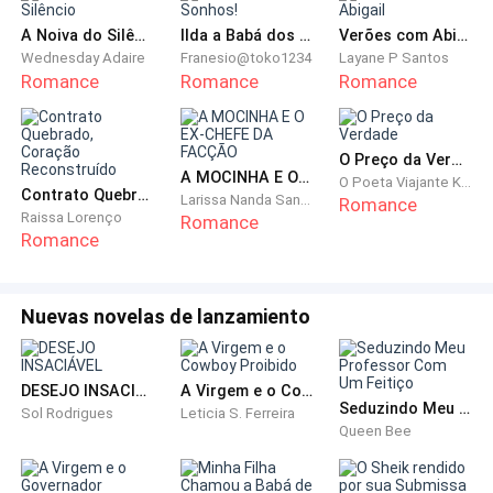
sabia naquele momento em que abri meus olhos era
A Noiva do Silêncio
Ilda a Babá dos Sonhos!
Verões com Abigail
que eu estava em hospital com algo na minha
Wednesday Adaire
Franesio@toko1234
Layane P Santos
garganta, quando me dei por mim, comecei a tossir e
Romance
Romance
Romance
percebi que tinha alguém ao meu lado que saiu para
chamar outra pessoa.
O Preço da Verdade
A MOCINHA E O EX-CHEFE DA FACÇÃO
O Poeta Viajante Kinho Oliver
-Vamos remover o tubo para que possa respirar
Contrato Quebrado, Coração Reconstruído
Larissa Nanda Sanches
Romance
sozinha, tudo bem? – Uma voz grossa me perguntou
Raissa Lorenço
Romance
Romance
e eu apenas concordei, quando o tubo foi removido eu
consegui respirar fundo e olhei em volta, lá estava um
homem de jaleco branco, possivelmente o médico,
Nuevas novelas de lanzamiento
minha tia e a Isabella.
-Ju, você acordou! – Isabella se jogou em meu colo
DESEJO INSACIÁVEL
A Virgem e o Cowboy Proibido
Seduzindo Meu Professor Com Um Feitiço
chorosa e notei minha tia sair com o médico da sala
Sol Rodrigues
Leticia S. Ferreira
Queen Bee
em que estávamos.