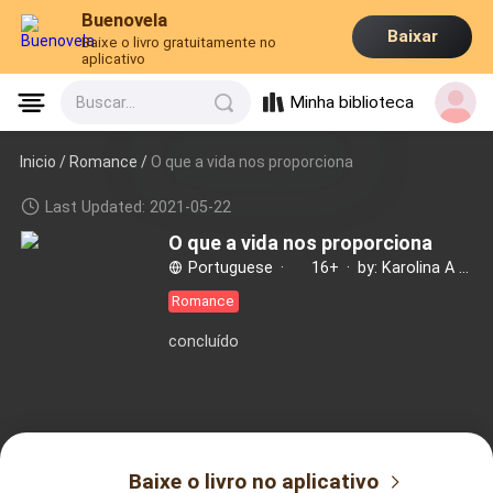
Buenovela
Baixar
Baixe o livro gratuitamente no
aplicativo
Minha biblioteca
Buscar...
Inicio /
Romance
/
O que a vida nos proporciona
Last Updated: 2021-05-22
O que a vida nos proporciona
Portuguese
·
16+
·
by: Karolina A Sinihur
Romance
concluído
Baixe o livro no aplicativo