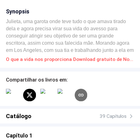
Synopsis
Julieta, uma garota onde teve tudo o que amava tirado
dela e agora precisa virar sua vida do avesso para
conseguir atingir seu objetivo de ser uma grande
escritora, assim como sua falecida mãe. Morando agora
em Los Angeles, com sua tia e trabalhando junto a ela em
uma gravadora renomada, ela tem que escrever um
O que a vida nos proporciona Download gratuito de Novelas Online em PDF
"romance inédito" para que conseguisse passar de ano
na faculdade. Declan, responsável pela formação da
banda ainda na época de colégio, eles conseguiram
Compartilhar os livros em:
fechar um contrato com a gravadora da tia da garota e
agora seu único objetivo é espalhar as músicas da banda
para o mundo todo. Julieta precisa de ajuda para
escrever um romance e Declan se voluntária, para que
assim a garota conseguisse escrever o trabalho
Catálogo
39 Capítulos
Capítulo 1