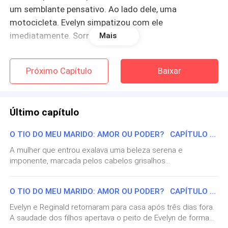
um semblante pensativo. Ao lado dele, uma
motocicleta. Evelyn simpatizou com ele
imediatamente. Sorriu e falou:
Mais
— Quer entrar e tomar um café enquanto espera a
Próximo Capítulo
Baixar
chuva passar?
Ele riu, exibindo o sorriso mais bonito que ela já tinha
Último capítulo
visto.
O TIO DO MEU MARIDO: AMOR OU PODER? CAPÍTULO 56 — A ORIGEM DE EVELYN
— Hoje não. Não vim preparado — respondeu, com um
A mulher que entrou exalava uma beleza serena e
sotaque inglês que surpreendeu Evelyn.
imponente, marcada pelos cabelos grisalhos
cuidadosamente presos em um coque baixo, e pelo porte
— Pode entrar, é por conta da casa.
altivo de quem já enfrentou tempestades e saiu de pé.
O TIO DO MEU MARIDO: AMOR OU PODER? CAPÍTULO 55 — AS PORTAS DE MONTVERRE.
Seus olhos — de um azul profundo, como o mar visto do
— Vou aceitar, então — disse ele, agora com um
alto de um penhasco — cruzaram o olhar de Evelyn. Por um
Evelyn e Reginald retornaram para casa após três dias fora.
instante, permaneceram indecifráveis, como guardando
sorriso mais alegre.
A saudade dos filhos apertava o peito de Evelyn de forma
segredos antigos. Então, suavizaram, revelando algo que só