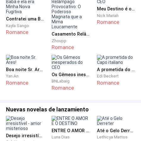
compartilhando suas experiências e desafios
Meu Destino é o CEO
cotidianos. Com o tempo, o vínculo cresceu e, após
Nick Mariah
alguns meses, começaram um relacionamento sério.
Contratei uma Babá e ela era Minha Noiva Fugitiva
Romance
Kayla Sango
Casaram-se em uma cerimônia simples, sem grandes
Romance
Casamento Relâmpago Provocativo: O Poderoso Magnata que a Mima Loucamente
festividades, mas felizes por estarem juntos.
Zhoupp
Romance
Com seus salários modestos, conseguiram alugar
uma pequena casa em um bairro tranquilo. Apesar
das dificuldades financeiras, tentavam construir uma
Boa noite Sr. Ares!
A prometida do Capo italiano
vida juntos. A rotina era exaustiva, ambos
Os Gêmeos inesperados do CEO
Yan An
Edi Beckert
BNLabaig
Romance
Romance
trabalhavam muito e ganhavam pouco, mas faziam o
Romance
possível para equilibrar os estudos de Evelyn e os
empregos de ambos.
Nuevas novelas de lanzamiento
A vida seguia com altos e baixos típicos de um casal
jovem em busca de seus sonhos. No entanto, em um
ENTRE O AMOR E O DESTINO
Até o Gelo Derreter
domingo aparentemente comum, algo estranho
Desejo irresistível - amor misterioso
Luna Dias
Lethicya Mattos
aconteceu, abalando as certezas de Evelyn.