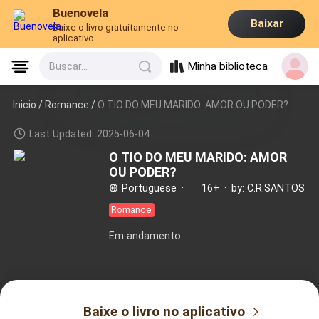
Buenovela
Baixar
Baixe o livro gratuitamente no
aplicativo
Minha biblioteca
Buscar...
Inicio /
Romance
/
O TIO DO MEU MARIDO: AMOR OU PODER?
Last Updated: 2025-06-04
O TIO DO MEU MARIDO: AMOR
OU PODER?
Portuguese
·
16+
·
by: C.R.SANTOS
Romance
Em andamento
Baixe o livro no aplicativo