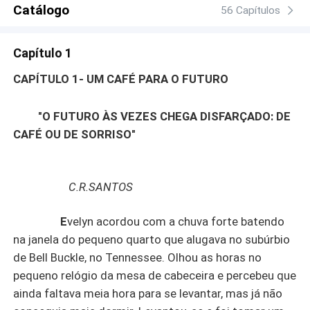
pode mudar o destino da família. E Reginald? Ele quer
Catálogo
56 Capítulos
protegê-la ou apenas garantir seu próprio caminho até a
presidência da empresa? Entre promessas, mentiras e
Capítulo 1
desejos proibidos, Evelyn precisará escolher em quem
confiar. Pois naquele mundo, a lealdade pode ser uma
CAPÍTULO 1- UM CAFÉ PARA O FUTURO
armadilha... e o amor, sua maior fraqueza.
"O FUTURO ÀS VEZES CHEGA DISFARÇADO: DE
CAFÉ OU DE SORRISO"
C.R.SANTOS
E
velyn acordou com a chuva forte batendo
na janela do pequeno quarto que alugava no subúrbio
de Bell Buckle, no Tennessee. Olhou as horas no
pequeno relógio da mesa de cabeceira e percebeu que
ainda faltava meia hora para se levantar, mas já não