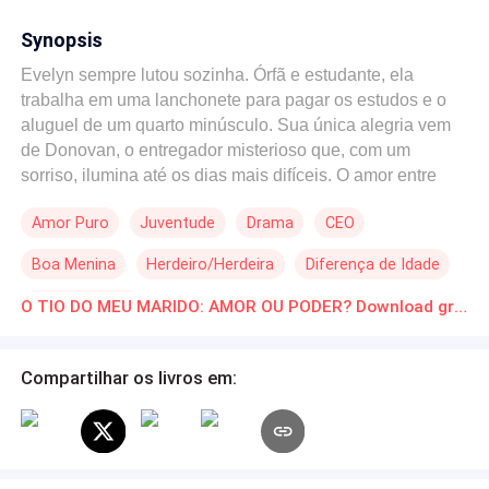
Synopsis
Evelyn sempre lutou sozinha. Órfã e estudante, ela
trabalha em uma lanchonete para pagar os estudos e o
aluguel de um quarto minúsculo. Sua única alegria vem
de Donovan, o entregador misterioso que, com um
sorriso, ilumina até os dias mais difíceis. O amor entre
eles cresce rápido, levando a um casamento simples,
Amor Puro
Juventude
Drama
CEO
mas cheio de promessas. Porém, Donovan escondia um
segredo. Seu sobrenome, Ashbourne, pertence a uma
Boa Menina
Herdeiro/Herdeira
Diferença de Idade
das famílias mais ricas e influentes da Inglaterra. Quando
um acidente trágico tira sua vida, Evelyn descobre que
Primeiro Amor
O TIO DO MEU MARIDO: AMOR OU PODER? Download gratuito de Novelas Online em PDF
nunca soube toda a verdade. Dentro do capacete dele,
uma foto e um número de telefone a levam até Lorde
Reginald Ashbourne, o tio de Donovan—um homem
Compartilhar os livros em:
poderoso, ambicioso e perigoso. Agora, grávida e viúva,
Evelyn é arrastada para um mundo onde o dinheiro dita
as regras e os segredos valem mais que a verdade.
Como viúva de Donovan, ela carrega o herdeiro que