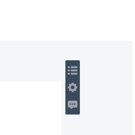
 Romance
Sci-Fi
Guerra
Otros