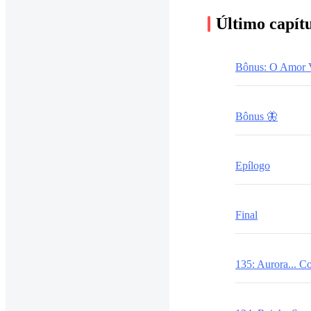
Último capít
Bônus: O Amor 
Bônus 🦋
Epílogo
Final
135: Aurora... C