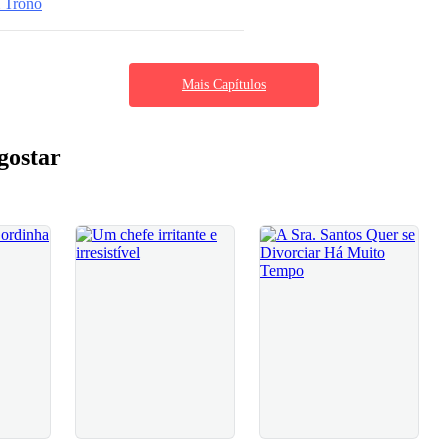
 Trono
Mais Capítulos
gostar