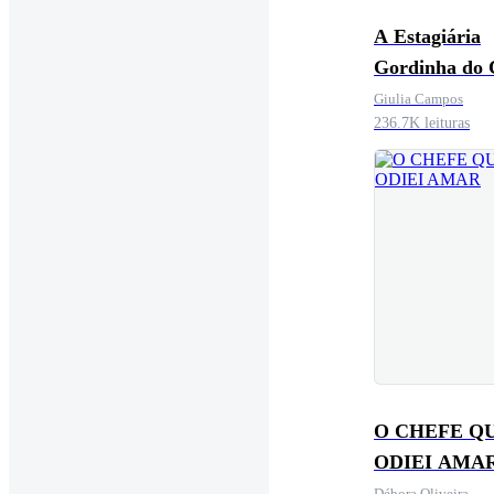
A Estagiária
Gordinha do
Giulia Campos
236.7K leituras
O CHEFE Q
ODIEI AMA
Débora Oliveira