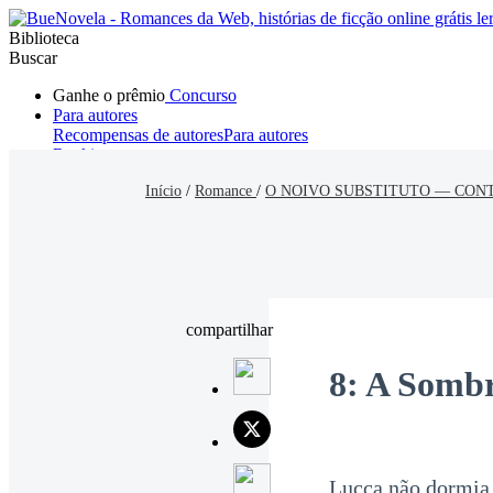
Biblioteca
Buscar
Ganhe o prêmio
Concurso
Para autores
Recompensas de autores
Para autores
Ranking
Navegar
Início
/
Romance
/
O NOIVO SUBSTITUTO — CON
Novelas
Contos Curtos
Todos
Romance
Hombre lobo
Mafia
Sistema
Fantasía
Urbano
LG
compartilhar
8: A Somb
Lucca não dormia