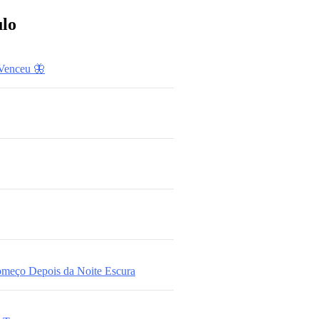
ulo
Venceu 🦋
omeço Depois da Noite Escura