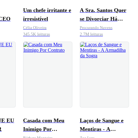
Um chefe irritante e
A Sra. Santos Quer
 CEO
irresistível
se Divorciar Há
Muito Tempo
Célia Oliveira
Procurando Nuvens
345.5K leituras
2.7M leituras
UE EU
Casada com Meu
Laços de Sangue e
R
Inimigo Por
Mentiras - A
Contrato
Armadilha da Sogra
Bárbara Monteiro
Zoe Lyra