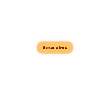
Baixar o livro
Hot Genres
Romance
Recursos
Hombre lobo
Palavras-chave
Redes sociais