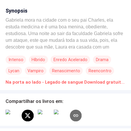
Synopsis
Gabriela mora na cidade com o seu pai Charles, ela
estuda medicina e é uma boa menina, obediente,
estudiosa. Uma noite ao sair da faculdade Gabriela sofre
um ataque, este que mudará toda a sua vida, pois, ela
descobre que sua mãe, Laura era casada com um
vampiro e morreu após dar a luz, ela é meio humana! Ao
Intenso
Híbrido
Enredo Acelerado
Drama
lado de sua casa, uma vampira, Helena, está ali para
cuidar de sua segurança, já que foi um pedido do seu pai
Lycan
Vampiro
Renascimento
Reencontro
legítimo, ela acaba se apaixonando pela garota, um amor
que lhe é proibido pelo simples fato de Gabriela ser uma
Reviravolta
Na porta ao lado - Legado de sangue Download gratuito de Novelas Online em PDF
herdeira a coroa de seu pai. Helena encontrará
problemas com o melhor amigo de Gabi, Lucian, um
lobisomem apaixonado por ela e Gabriela sabe disso,
Compartilhar os livros em:
mas, não o ama. A história de Gabriela é mais complexa
do que parece, pois ela vem de uma geração de Deuses
antigos e ser tornando o alvo de Marius, seu tio, irmão
gêmeo do seu pai Marcus, que a protege a distância.