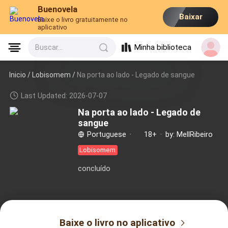
Buenovela
Baixar
Baixe o livro gratuitamente no
aplicativo
Minha biblioteca
Buscar...
Inicio /
Lobisomem
/
Na porta ao lado - Legado de sangue
Last Updated: 2026-07-07
Na porta ao lado - Legado de
sangue
Portuguese
·
18+
·
by: MellRibeiro
Lobisomem
concluído
Baixe o livro no aplicativo