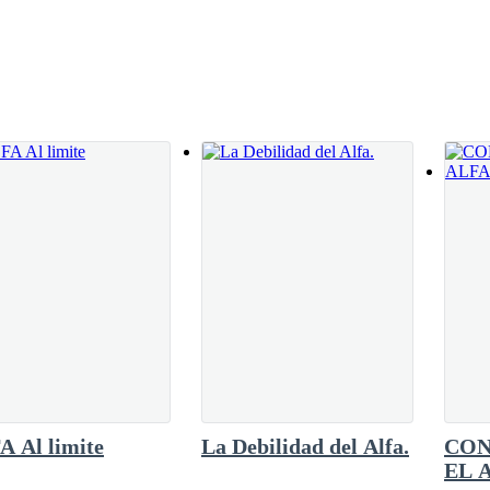
de ella, pero ¿por qué Ivy tendría mi teléfono
a y a mí.
erdóname, Luna Emilia; volveré a aplicar el
vy; no lo hiciste intencionalmente. Ahora
 el teléfono volvió a sonar y agarré a Ivy por
Sonó ahora y en tu cuerpo ". Grité, pero su
asta el punto de provocar la muerte de alguien." escupió mi madrastra,
te la presencia del rey Alfa.
o por lo que sea que Emilia haya hecho, y estoy dispuesto a concederle
 los ojos. Yo seguía arrodillada ante el rey Alfa, con las manos atadas c
 Al limite
La Debilidad del Alfa.
CON
EL 