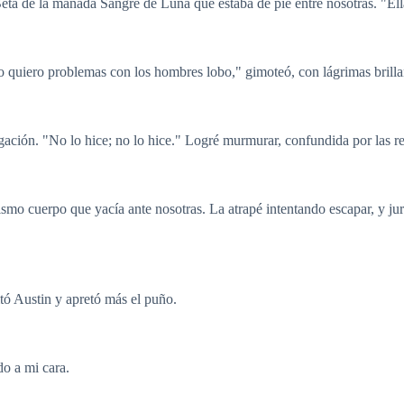
eta de la manada Sangre de Luna que estaba de pie entre nosotras. "Ella
o quiero problemas con los hombres lobo," gimoteó, con lágrimas brilland
gación. "No lo hice; no lo hice." Logré murmurar, confundida por las r
mo cuerpo que yacía ante nosotras. La atrapé intentando escapar, y jur
itó Austin y apretó más el puño.
do a mi cara.