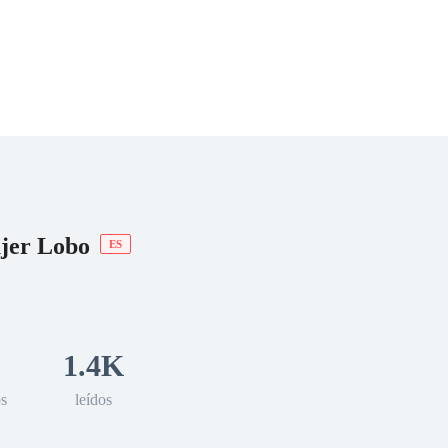
 Romance
Sci-Fi
Guerra
Otros
ujer Lobo
ES
1.4K
os
leídos