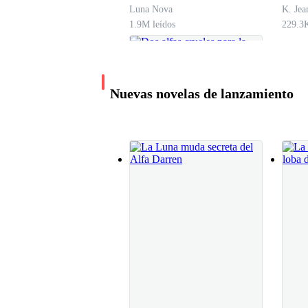
Luna Nova
K. Jea
Alcé la mirada hacia el rey Alfa, Adrain, y su m
1.9M leídos
229.3K
hombre más hermoso que he visto en mi vida. Ca
perfectamente formados.
Nuevas novelas de lanzamiento
Tragué saliva con dificultad. No te pierdas en 
Su mirada finalmente abandonó mi rostro y se vol
de papel y un bolígrafo. Garabateó algunas palab
"Señor Grayson, aquí." Habló por primera vez; su
Dos alfas crueles para
la humana
Federica Navarro
Mi padre tomó el papel y su rostro se desencaj
291.9K leídos