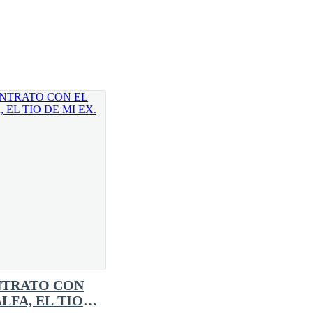
 sacudiendo la cabeza con asco.
 lo que pida con tal de que no nos castiguen."
on grilletes.
TRATO CON
ALFA, EL TIO