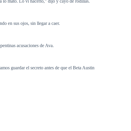
 lo mató. Lo vi hacerlo," dijo y cayó de rodillas.
o en sus ojos, sin llegar a caer.
epentinas acusaciones de Ava.
amos guardar el secreto antes de que el Beta Austin