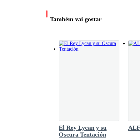
mi teléfono antes. Estaba segura de que venía 
"Vengan conmigo." dijo el beta, señalando a Av
para ella sola sin devolvérmelo?"Por favor, p
ungüento". Ella continuó suplicando."Lo sé, I
Também vai gostar
puedes soportar..." No terminé la frase cuando
la muñeca."Mi teléfono, ¿dónde lo escondes? 
******
siguiente reacción
"Siempre supe que eras mala, Emilia, pero no h
Mi mirada se posó en mi padre, y él temblaba an
"Su majestad." susurró tembloroso. "Me disculp
Mi madrastra y su hija asintieron, suplicando con
El Rey Lycan y su
ALFA
Oscura Tentación