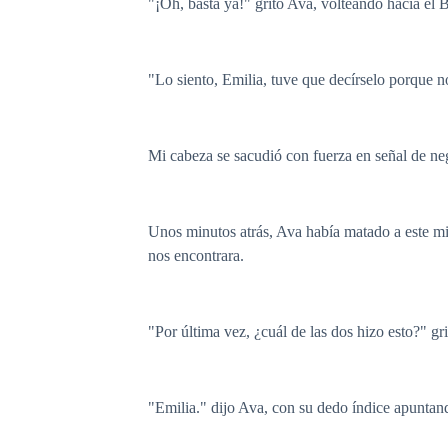
"¡Oh, basta ya!" gritó Ava, volteando hacia el B
"Lo siento, Emilia, tuve que decírselo porque n
Mi cabeza se sacudió con fuerza en señal de ne
Unos minutos atrás, Ava había matado a este mis
nos encontrara.
"Por última vez, ¿cuál de las dos hizo esto?" gr
"Emilia." dijo Ava, con su dedo índice apuntan