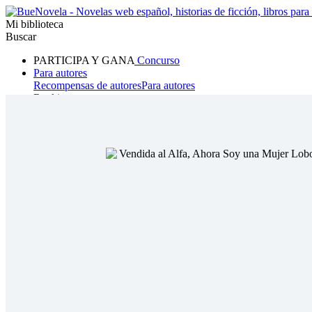
Mi biblioteca
Buscar
PARTICIPA Y GANA
Concurso
Para autores
Recompensas de autores
Para autores
Ranking
Navegar
Novelas
Cuentos Cortos
Todos
Romance
Hombre lobo
Mafia
Sistema
Fantasía
Urbano
LG