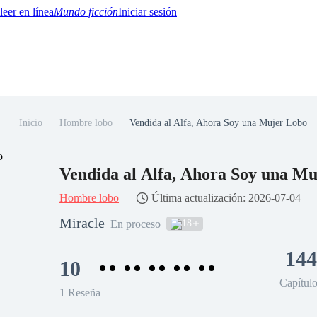
Mundo ficción
Iniciar sesión
Inicio
Hombre lobo
Vendida al Alfa, Ahora Soy una Mujer Lobo
BTQ+
YA/TEEN
Paranormal
Misterio/Thriller
Oriental
Juegos
Historia
MM
Vendida al Alfa, Ahora Soy una M
Hombre lobo
Última actualización: 2026-07-04
Miracle
18
En proceso
144
10
Capítul
1 Reseña