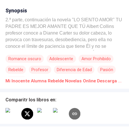
Synopsis
2.ª parte, continuación la novela "LO SIENTO AMOR" TU
PADRE ES MEJOR AMANTE QUE TÚ Albert Collins
profesor conoce a Dianne Carter su dolor cabeza, lo
provoca con travesuras, desobediencia, pero ella no
conoce el límite de paciencia que tiene Él y no se
imagina que así como ella se enamoró de Él, su profesor
Romance oscuro
Adolescente
Amor Prohibido
también, pero hará que ella aprenda a obedecer las
órdenes de sus superiores, narrada por el profesor y todo
Rebelde
Profesor
Diferencia de Edad
Pasión
lo que tuvo que soportar por su inocente alumna rebelde,
hija de una prodigio que logro que el padre de su novio
Comedia
Mi Inocente Alumna Rebelde Novelas Online Descarga gratuita de PDF
se enamorara de ella y ahora son muy felices
Comparitr los libros en: