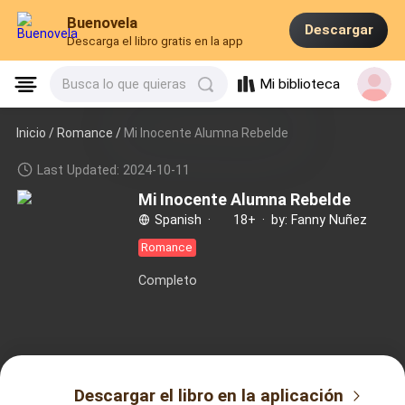
Buenovela
Descargar
Descarga el libro gratis en la app
Mi biblioteca
Busca lo que quieras
Inicio /
Romance
/
Mi Inocente Alumna Rebelde
Last Updated: 2024-10-11
Mi Inocente Alumna Rebelde
Spanish
·
18+
·
by: Fanny Nuñez
Romance
Completo
Descargar el libro en la aplicación