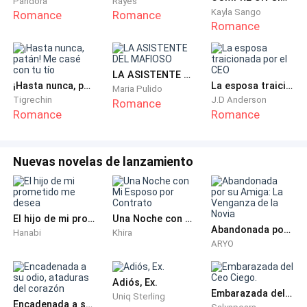
Pandora
Rayes
curso donde debía dar mi primera clase del día, pues
Kayla Sango
Romance
Romance
mi horario no era tan extenso, miré y era un sexto
Romance
curso, entre deje mis cosas en el escritorio y los
jovencitos al verme se quedaron parados y saludaron
LA ASISTENTE DEL MAFIOSO
¡Hasta nunca, patán! Me casé con tu tío
La esposa traicionada por el CEO
Maria Pulido
—Buenos días, profesor —y conteste muy serio —
Tigrechin
J.D Anderson
Romance
Buenos días, siéntense por favor
Romance
Romance
Había un papel blanco en una carpeta abierta con
Nuevas novelas de lanzamiento
nombres allí, la agarre y vi que era la lista de alumnos,
la deje a un lado debía presentarme primero
—Bien alumnos, mi nombre es Albert Collins, seré su
El hijo de mi prometido me desea
Una Noche con Mi Esposo por Contrato
Abandonada por su Amiga: La Venganza de la Novia
Hanabi
Khira
profesor de Literatura, mi pénsum será el mismo que
ARYO
debe estar en sus libros, así que no tendremos
problemas, bien tomaré lista, pasé lista y me
Adiós, Ex.
contestaban, los miraba para ir conociéndolos cuando
Embarazada del Ceo Ciego.
Uniq Sterling
Encadenada a su odio, ataduras del corazón
dije