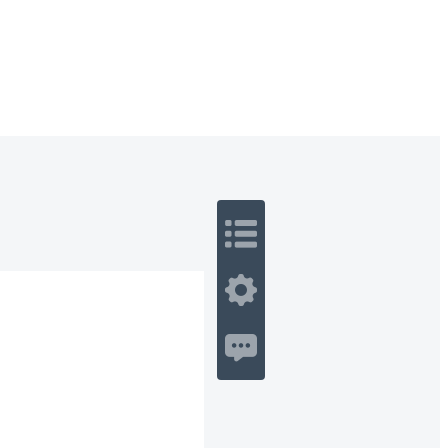
 Romance
Sci-Fi
Guerra
Otros