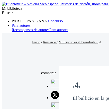
Mi biblioteca
Buscar
PARTICIPA Y GANA
Concurso
Para autores
Recompensas de autores
Para autores
Ranking
Navegar
Inicio
/
Romance
/
Mi Esposo es el Presidente /
.4.
Novelas
Cuentos Cortos
Todos
Romance
Hombre lobo
Mafia
Sistema
Fantasía
Urbano
LG
compartir
.4.
El bullicio en la 