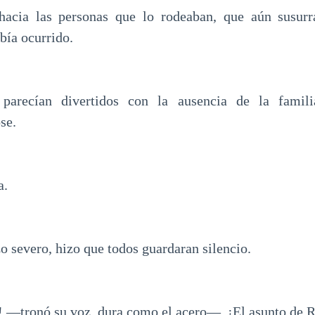
hacia las personas que lo rodeaban, que aún susurra
bía ocurrido.
 parecían divertidos con la ausencia de la famil
se.
a.
o severo, hizo que todos guardaran silencio.
 —tronó su voz, dura como el acero—. ¡El asunto de R