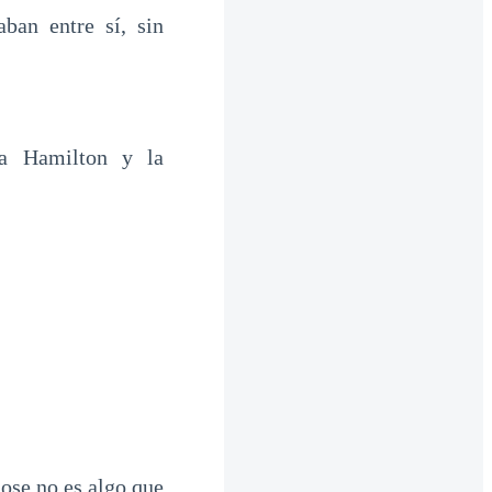
ban entre sí, sin
ia Hamilton y la
ose no es algo que