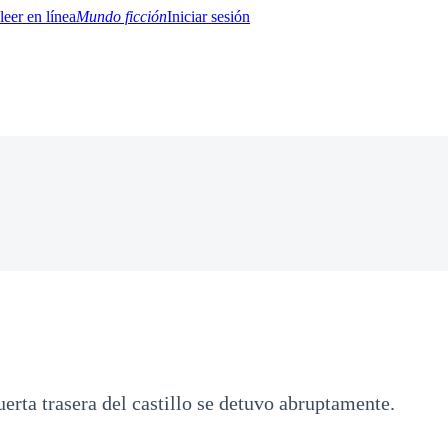
Mundo ficción
Iniciar sesión
BTQ+
YA/TEEN
Paranormal
Misterio/Thriller
Oriental
Juegos
Historia
MM
puerta trasera del castillo se detuvo abruptamente.