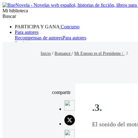
Mi biblioteca
Buscar
PARTICIPA Y GANA
Concurso
Para autores
Recompensas de autores
Para autores
Ranking
Navegar
Inicio
/
Romance
/
Mi Esposo es el Presidente /
.3.
Novelas
Cuentos Cortos
Todos
Romance
Hombre lobo
Mafia
Sistema
Fantasía
Urbano
LG
compartir
.3.
El sonido del moto