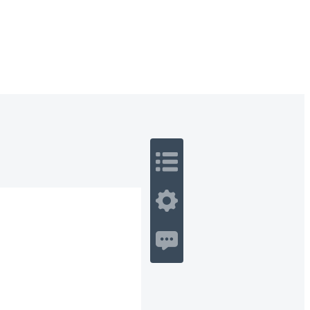
 Romance
Sci-Fi
Guerra
Otros