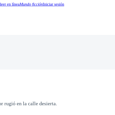
Mundo ficción
Iniciar sesión
BTQ+
YA/TEEN
Paranormal
Misterio/Thriller
Oriental
Juegos
Historia
MM
r rugió en la calle desierta.