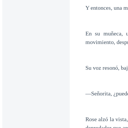
Y entonces, una m
En su muñeca, u
movimiento, despr
Su voz resonó, baj
—Señorita, ¿puedo
Rose alzó la vista
depredador que ana