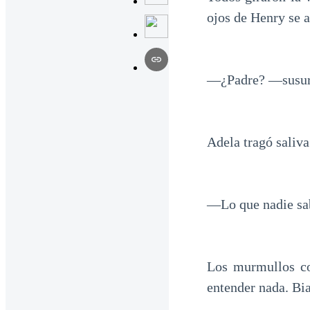
ojos de Henry se a
—¿Padre? —susurró
Adela tragó saliva
—Lo que nadie sab
Los murmullos com
entender nada. Bia