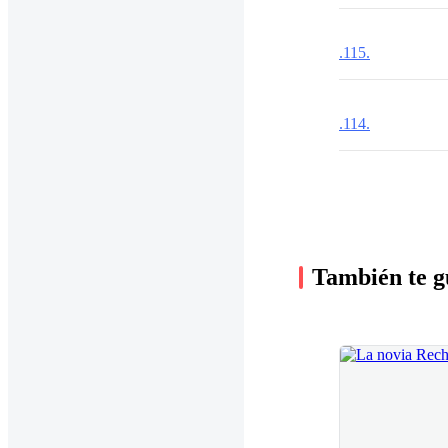
.115.
.114.
También te g