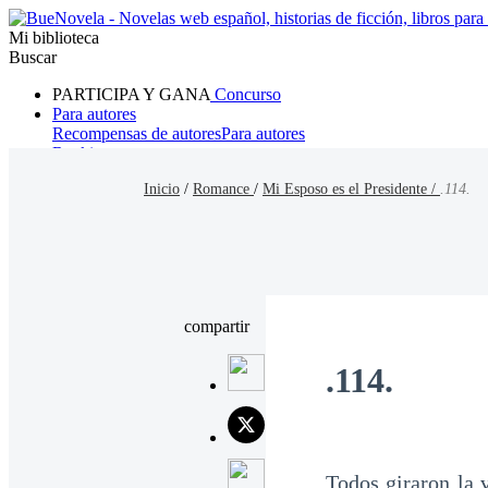
Mi biblioteca
Buscar
PARTICIPA Y GANA
Concurso
Para autores
Recompensas de autores
Para autores
Ranking
Navegar
Inicio
/
Romance
/
Mi Esposo es el Presidente /
.114.
Novelas
Cuentos Cortos
Todos
Romance
Hombre lobo
Mafia
Sistema
Fantasía
Urbano
LG
compartir
.114.
Todos giraron la v