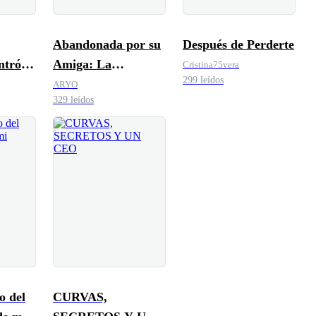
Abandonada por su
Después de Perderte
Amiga: La
Cristina75vera
299 leídos
Venganza de la
ARYO
329 leídos
Novia
o del
CURVAS,