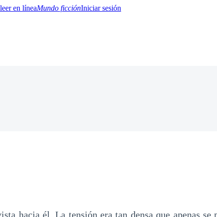
Mundo ficción
Iniciar sesión
BTQ+
YA/TEEN
Paranormal
Misterio/Thriller
Oriental
Juegos
Historia
MM
ista hacia él. La tensión era tan densa que apenas se 