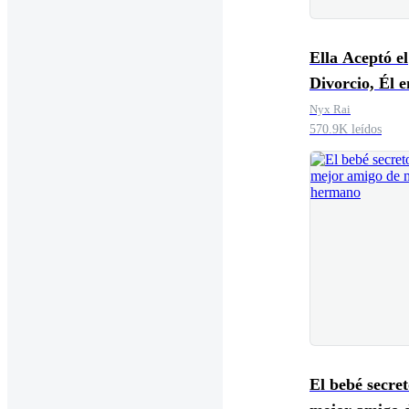
Ella Aceptó el
Divorcio, Él entró
en Pánico
Nyx Rai
570.9K leídos
El bebé secret