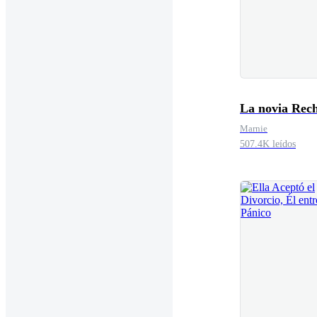
La novia Rec
Marnie
507.4K leídos