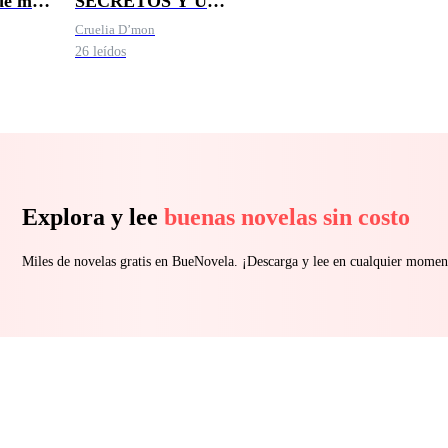
de mi
SECRETOS Y UN
CEO
Cruelia D’mon
26 leídos
Explora y lee
buenas novelas sin costo
Miles de novelas gratis en BueNovela. ¡Descarga y lee en cualquier momen