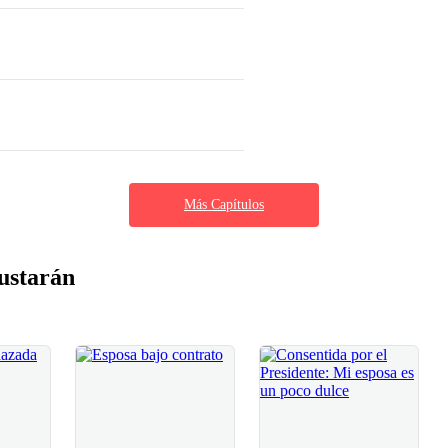
Más Capítulos
ustarán