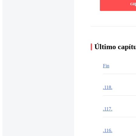
ca
Último capít
Fin
.118.
.117.
.116.