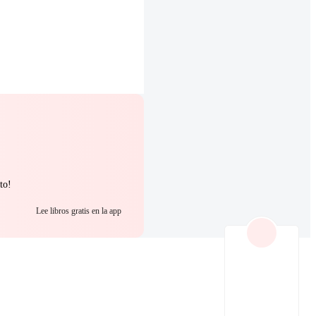
to!
Lee libros gratis en la app