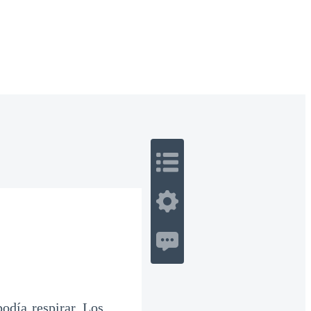
 Romance
Sci-Fi
Guerra
Otros
podía respirar. Los