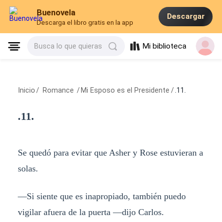
Buenovela
Descargar
Descarga el libro gratis en la app
Mi biblioteca
Busca lo que quieras
Inicio
/
Romance
/
Mi Esposo es el Presidente
/
.11.
.11.
Se quedó para evitar que Asher y Rose estuvieran a
solas.
—Si siente que es inapropiado, también puedo
vigilar afuera de la puerta —dijo Carlos.