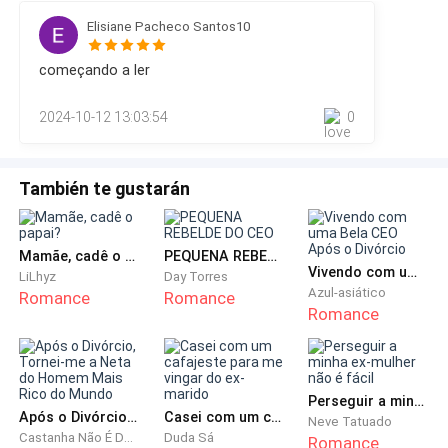
sobre as costas e logo em seguida olhei para o gatinho que
Elisiane Pacheco Santos10
estava brincando com Gael ela estava sentada mas
começando a ler
2024-10-12 13:03:54
0
También te gustarán
Mamãe, cadê o papai?
PEQUENA REBELDE DO CEO
Vivendo com uma Bela CEO Após o Divórcio
LiLhyz
Day Torres
Azul-asiático
Romance
Romance
Romance
Perseguir a minha ex-mulher não é fácil
Após o Divórcio, Tornei-me a Neta do Homem Mais Rico do Mundo
Casei com um cafajeste para me vingar do ex-marido
Neve Tatuado
Castanha Não É Doce
Duda Sá
Romance