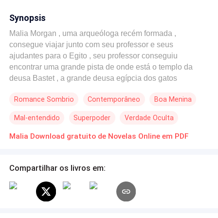
Synopsis
Malia Morgan , uma arqueóloga recém formada ,
consegue viajar junto com seu professor e seus
ajudantes para o Egito , seu professor conseguiu
encontrar uma grande pista de onde está o templo da
deusa Bastet , a grande deusa egípcia dos gatos
guardiões da entrada do submundo. Malia não poderia
Romance Sombrio
Contemporâneo
Boa Menina
perder essa chance , lógicamente iria ajudar seu currículo
para trabalhar no grande museu Britânico em Londres,
Mal-entendido
Superpoder
Verdade Oculta
então parte junto com todos aqueles arqueólogos para o
Egito , mais o que ela não sabe é que algo maléfico
Malia Download gratuito de Novelas Online em PDF
existe nos corações dos homens e ela vai dar valor ao
que todos dizem " coração e palavra dos homens é terra
Compartilhar os livros em:
onde mulher não coloca os pés" e ela vai ensinar que
coração de mulher é mais maléfico que o inferno.