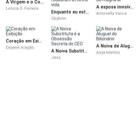
A Virgem e o Cowboy Proibido
A esposa invisível: A queda do magnata
Leticia S. Ferreira
Enquanto eu estava fora, roubaram a minha vida
Antonella Vance
Skylerin
Coração em Exibição
A Noiva de Aluguel do Bilionário
Dayane Aragão
A Noiva Substituta é a Obsessão Secreta do CEO
Asya Martins
Jess