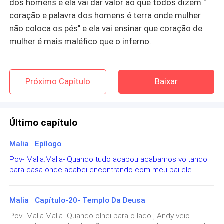
dos homens e ela vai dar valor ao que todos dizem "
coração e palavra dos homens é terra onde mulher
não coloca os pés" e ela vai ensinar que coração de
mulher é mais maléfico que o inferno.
Próximo Capítulo
Baixar
Último capítulo
Malia Epílogo
Pov- Malia.Malia- Quando tudo acabou acabamos voltando
para casa onde acabei encontrando com meu pai ele
estava namorando com uma mulher que trabalhava com
ele, eu tenho que admitir que foi diferente para mim saber
Malia Capítulo-20- Templo Da Deusa
que ele estava feliz e namorando outra mulher mas a única
coisa que eu quero é a felicidade do meu pai.Eu ainda
Pov- Malia.Malia- Quando olhei para o lado , Andy veio
estou com uma barriga enorme mas uma coisa que eu não