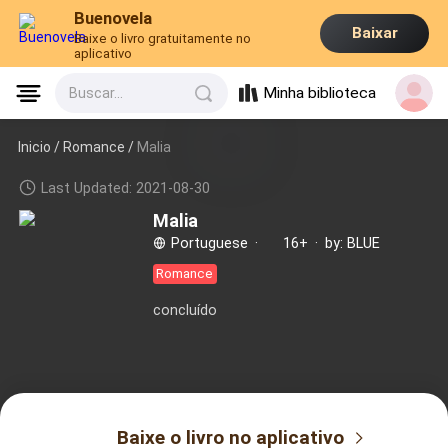
Buenovela
Baixar
Baixe o livro gratuitamente no
aplicativo
Minha biblioteca
Buscar...
Inicio /
Romance
/
Malia
Last Updated: 2021-08-30
Malia
Portuguese
·
16+
·
by: BLUE
Romance
concluído
Baixe o livro no aplicativo