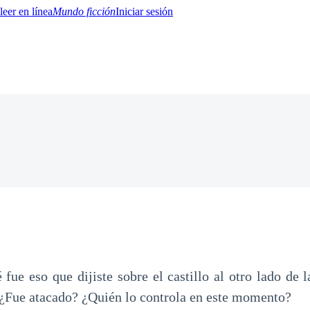
Mundo ficción
Iniciar sesión
BTQ+
YA/TEEN
Paranormal
Misterio/Thriller
Oriental
Juegos
Historia
MM
fue eso que dijiste sobre el castillo al otro lado de
¿Fue atacado? ¿Quién lo controla en este momento?