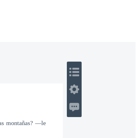
 Romance
Sci-Fi
Guerra
Otros
 las montañas? —le