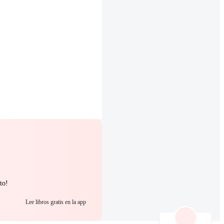
to!
Lee libros gratis en la app