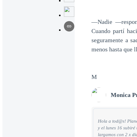
—Nadie —respon
Cuando partí haci
seguramente a saq
menos hasta que ll
M
Monica P
Hola a tod@s! Plane
y el lunes 16 subiré
largamos con 2 x día