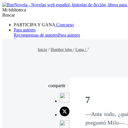
Mi biblioteca
Buscar
PARTICIPA Y GANA
Concurso
Para autores
Recompensas de autores
Para autores
Ranking
Navegar
Inicio
/
Hombre lobo
/
Luna /
7
Novelas
Cuentos Cortos
Todos
Romance
Hombre lobo
Mafia
Sistema
Fantasía
Urbano
LG
compartir
7
—Ante todo, ¿qué 
preguntó Milo—. 