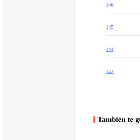
146
145
144
143
También te g