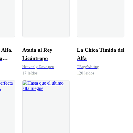
 Alfa.
Atada al Rey
La Chica Tímida del
a
Licántropo
Alfa
Heavenly Dove pen
TPageWriting
17 leídos
120 leídos