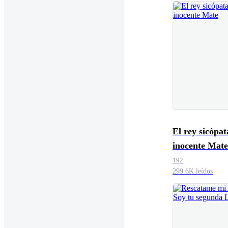
El rey sicópat
inocente Mate
192
299.6K leídos