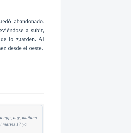
edó abandonado.
eviéndose a subir,
que lo guarden. Al
en desde el oeste.
 la app, hoy, mañana
el martes 17 ya