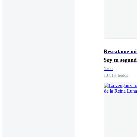
Rescatame mi
Soy tu segund
Luna
Naths
137.1K leídos