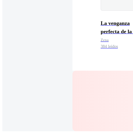
La venganza
perfecta de la
Luna.
Zena
384 leídos