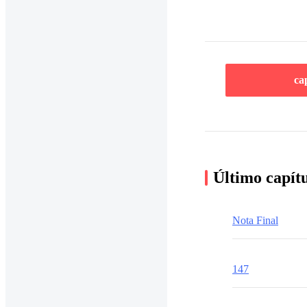
ca
Último capít
Nota Final
147