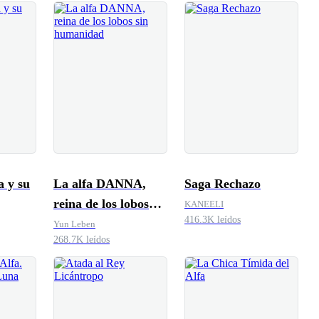
a y su
La alfa DANNA,
Saga Rechazo
reina de los lobos
KANEELI
416.3K leídos
sin humanidad
Yun Leben
268.7K leídos