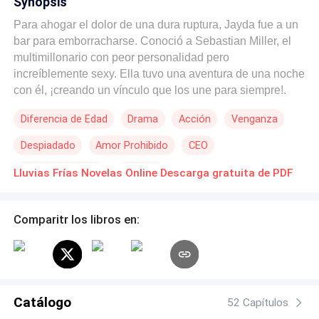
Synopsis
Para ahogar el dolor de una dura ruptura, Jayda fue a un
bar para emborracharse. Conoció a Sebastian Miller, el
multimillonario con peor personalidad pero
increíblemente sexy. Ella tuvo una aventura de una noche
con él, ¡creando un vínculo que los une para siempre!.
Diferencia de Edad
Drama
Acción
Venganza
Despiadado
Amor Prohibido
CEO
Romance oscuro
Rebelde
Lluvias Frías Novelas Online Descarga gratuita de PDF
Comparitr los libros en:
Catálogo
52 Capítulos