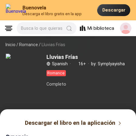
Buenovela
Descargar
Descarga el libro gratis en la app
Mi biblioteca
Busca lo que quieras
Inicio /
Romance
/
Lluvias Frías
Lluvias Frías
Spanish
·
16+
·
by: Symplyayisha
Romance
Completo
Descargar el libro en la aplicación