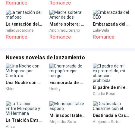
Romance
Romance
para ellos para celebrar.
En cuanto Jayda llegó a su apartamento, llamó a sus
La tentación del mafioso
Madre soltera: Amor de dos
Embarazada del CEO
padres para darles la buena noticia, luego se duchó y
miladyscaroline
AnonimoLiterario
Lala-Sula
empezó a prepararse para ir a casa de su novio.
Romance
Romance
Romance
Jayda estaba acostumbrada a vestirse de forma
Nuevas novelas de lanzamiento
profesional debido a su trabajo, pero decidió volverse
un poco salvaje esta noche vistiéndose muy sexy.
Encontró el vestido perfecto y lo combinó con un par
de tacones, cogió su bolso que solo tenía su teléfono,
Una Noche con Mi Esposo por Contrato
Enamorada de mi papá mejor amigo
El padre de mi ex prometido; mi obsesión prohibida
Khira
Hushy
tarjeta de crédito y algo de dinero. Se dirigió a la
Charlie Rose
cocina para coger una botella de vino tinto, el favorito
de Zachery.
Mi insoportable esposo
Destinada a Casarme con él
La Traición Entre Mi Esposo y Mi Hermana
Después de hacer una parada en el restaurante para
Alejandra Soto
Alejandra Soto
Ahsa
recoger los pedidos que había hecho, Jayda se dirigió