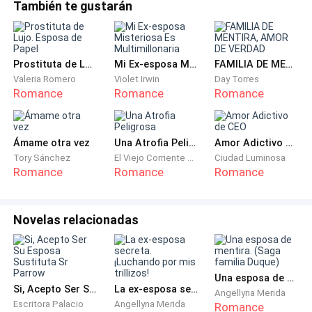
modos, te veré en mi casa mañana por la noche”.
También te gustarán
“Muy bien nena, felicidades una vez más”, dijo Lilian
antes de terminar la llamada.
Prostituta de Lujo. Esposa de Papel
Mi Ex-esposa Misteriosa Es Multimillonaria
FAMILIA DE MENTIRA, AMOR DE VERDAD
Valeria Romero
Violet Irwin
Day Torres
Jayda decidió llamar a su novio, Zach, para informarle
Romance
Romance
Romance
de su ascenso y de que pronto se presentaría en su
casa, pero no contestó después de llamarlo dos
Ámame otra vez
Una Atrofia Peligrosa
Amor Adictivo de CEO
veces.
Tory Sánchez
El Viejo Corriente del Río Qi
Ciudad Luminosa
Romance
Romance
Romance
Pasó los siguientes treinta minutos descargando sus
cajones y otras cosas que necesitaría en su nueva
oficina el lunes. Después de eso, cogió su bolso, el
Novelas relacionadas
bolso de su laptop y se dirigió a su coche para salir
del edificio.
Una esposa de mentira. (Saga familia Duque)
Antes de arrancar el motor, llamó a un restaurante
Si, Acepto Ser Su Esposa Sustituta Sr Parrow
La ex-esposa secreta. ¡Luchando por mis trillizos!
Angellyna Merida
Escritora Palacio
Angellyna Merida
para pedir comida y postre que fueran suficientes
Romance