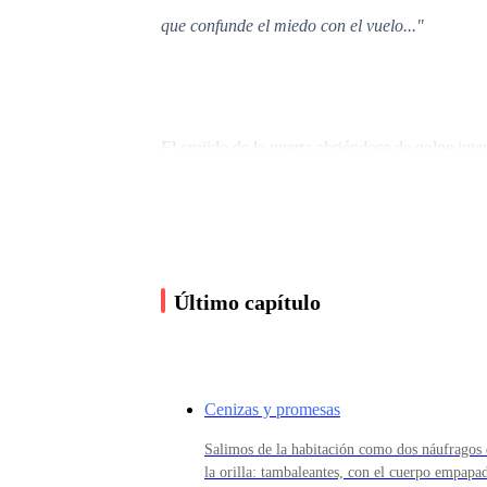
que confunde el miedo con el vuelo..."
El crujido de la puerta abriéndose de golpe inter
necesité mirar para saber que todos los ojos se
silla contigua con la elegancia de un gato callej
—¿En serio esto cuenta como crédito para Medi
Último capítulo
sería más del estilo 'cómo decirle a alguien que
Sus palabras me golpearon justo en el esternón.
Cenizas y promesas
acostumbrado a esquivar golpes.
Salimos de la habitación como dos náufragos 
la orilla: tambaleantes, con el cuerpo empapa