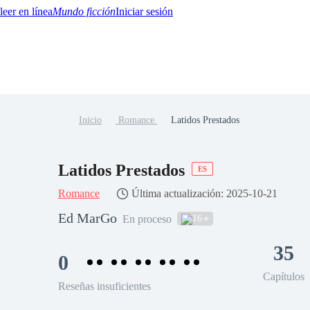
Mundo ficción
Iniciar sesión
Inicio
Romance
Latidos Prestados
BTQ+
YA/TEEN
Paranormal
Misterio/Thriller
Oriental
Juegos
Historia
MM
Latidos Prestados
ES
Romance
Última actualización: 2025-10-21
Ed MarGo
16
En proceso
35
0
Capítulos
Reseñas insuficientes