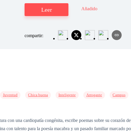
Añadido
Leer
compartir:
Juventud
Chica buena
Inteligente
Arrogante
Campus
tura con una cardiopatía congénita, escribe poemas sobre su corazón d
ina con talento para la poesía macabra y un pasado familiar marcado por