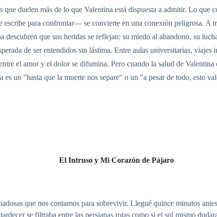
as que duelen más de lo que Valentina está dispuesta a admitir. Lo que
ue escribe para confrontar— se convierte en una conexión peligrosa. A t
a descubren que sus heridas se reflejan: su miedo al abandono, su lucha
esperada de ser entendidos sin lástima. Entre aulas universitarias, viaj
a entre el amor y el dolor se difumina. Pero cuando la salud de Valentin
ia es un "hasta que la muerte nos separe" o un "a pesar de todo, esto val
El Intruso y Mi Corazón de Pájaro
s piadosas que nos contamos para sobrevivir. Llegué quince minutos ante
atardecer se filtraba entre las persianas rotas como si el sol mismo dudar