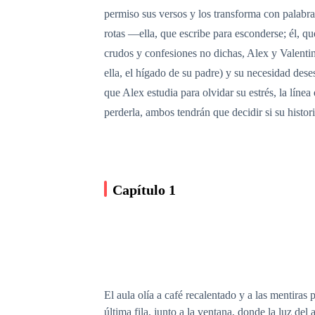
permiso sus versos y los transforma con palabr
rotas —ella, que escribe para esconderse; él, q
crudos y confesiones no dichas, Alex y Valentin
ella, el hígado de su padre) y su necesidad des
que Alex estudia para olvidar su estrés, la líne
perderla, ambos tendrán que decidir si su histor
Capítulo 1
El aula olía a café recalentado y a las mentira
última fila, junto a la ventana, donde la luz del 