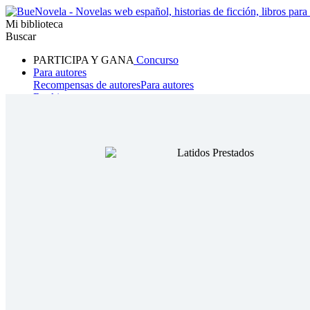
Mi biblioteca
Buscar
PARTICIPA Y GANA
Concurso
Para autores
Recompensas de autores
Para autores
Ranking
Navegar
Novelas
Cuentos Cortos
Todos
Romance
Hombre lobo
Mafia
Sistema
Fantasía
Urbano
LG