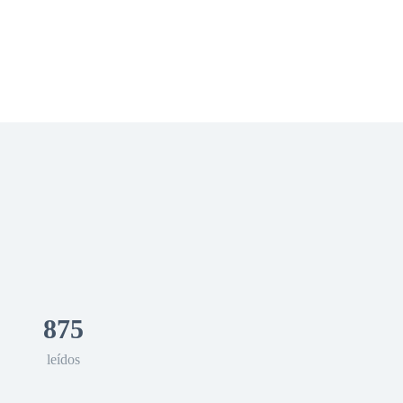
 Romance
Sci-Fi
Guerra
Otros
875
leídos