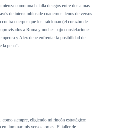
 comienza como una batalla de egos entre dos almas
ravés de intercambios de cuadernos llenos de versos
 contra cuerpos que los traicionan (el corazón de
es improvisados a Roma y noches bajo constelaciones
a empeora y Alex debe enfrentar la posibilidad de
e la pena".
s, como siempre, eligiendo mi rincón estratégico:
a en iluminar mis versos torpes. El taller de