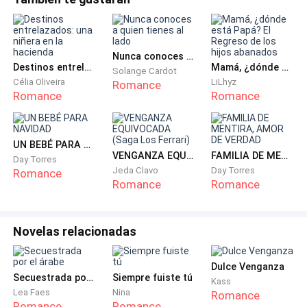
suficientemente grandes para tomar sus propias
ir de la mano siempre, lo llevó a mantener la distancia
decisiones. Sin embargo, no podía imaginar que esto se
de ella para aguantarse en darle lo que su lobita tanto
saldría de control de esta manera.—Eso no cambia lo que
buscaba con desdén.
hizo mal. Se burló
Nunca conoces a quien tienes al lado
Destinos entrelazados: una niñera en la hacienda
Mamá, ¿dónde está Papá? El Regreso de los hijos abanados
Solange Cardot
Recordaba aún ese día en esa fiesta donde su amiga
Célia Oliveira
LiLhyz
Romance
Romance
Romance
se estaba casando con el amor de su vida.
Sabía que su lobita estaba molesta por las veces que
UN BEBÉ PARA NAVIDAD
rechazó la oferta de verse a solas. Pero se conocía
VENGANZA EQUIVOCADA (Saga Los Ferrari)
FAMILIA DE MENTIRA, AMOR DE VERDAD
Day Torres
perfectamente, aunque él fuese un caballero, también
Jeda Clavo
Day Torres
Romance
Romance
Romance
tenía un lobo feroz en su interior, ese que sacaba
cuando algo le importaba lo suficiente para saciar su
deseo.
Novelas relacionadas
Flashback
Dulce Venganza
Secuestrada por el árabe
Siempre fuiste tú
Kass
—¿Qué haces aquí? —Reclamo de brazos cruzados
Lea Faes
Nina
Romance
Romance
Romance