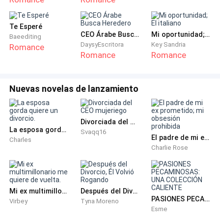
Ámbar, en el baño de mujeres.
—Lobita, no te enojes.
Te Esperé
CEO Árabe Busca Heredero
Mi oportunidad; El italiano
Baeediting
DaysyEscritora
Key Sandria
Romance
—Puedo dar mi primer y cómo tú no quieres, pues
Romance
Romance
busco a otro —Declaró pasando por su lado, pero
antes que llegara a la puerta, Julián la detuvo.
Nuevas novelas de lanzamiento
—Ambar, no me hagas molestar, te puedes asustar —
amenazó Julián.
Divorciada del CEO mujeriego
La esposa gorda quiere un divorcio.
Svaqq16
—Yo solo deseo un beso y espero mucho por ti,
El padre de mi ex prometido; mi obsesión prohibida
Charles
Charlie Rose
porque me gustas —hablo Ámbar con una carita
triste.
—No soy un chico que da un beso normal, Lobita —le
Mi ex multimillonario me quiere de vuelta.
Después del Divorcio, Él Volvió Rogando
PASIONES PECAMINOSAS: UNA COLECCIÓN CALIENTE
dijo Julián oliendo su cuello.
Virbey
Tyna Moreno
Esme