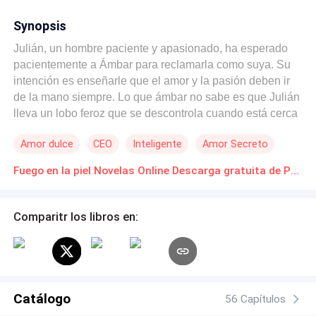
Synopsis
Julián, un hombre paciente y apasionado, ha esperado
pacientemente a Ámbar para reclamarla como suya. Su
intención es enseñarle que el amor y la pasión deben ir
de la mano siempre. Lo que ámbar no sabe es que Julián
lleva un lobo feroz que se descontrola cuando está cerca
de ella. Deseando conocer cada fibra de su cuerpo de
Amor dulce
CEO
Inteligente
Amor Secreto
una manera que ámbar podría sentir miedo. Ámbar,
inocente y apasionada, se sintió atraída por Julián desde
Fuego en la piel Novelas Online Descarga gratuita de PDF
el principio. Y Julián, con su mirada penetrante y su
sonrisa, supo que Ámbar era la mujer de su vida Y a
quién llamaría novia. Momentos llenos de deseo hizo
Comparitr los libros en:
despertar en ámbar un deseo descontrolado por saber
qué se sentía más allá de un beso. Aunque por un
momento Julián pensó que su tiempo de espera no había
valido la pena. Ambar lo sorprende. Cosa que basto para
que Julián dejara atrás su control y siguiera su deseo.
Catálogo
56 Capítulos
¿Qué pasará cuando su relación se haga pública? ¿A