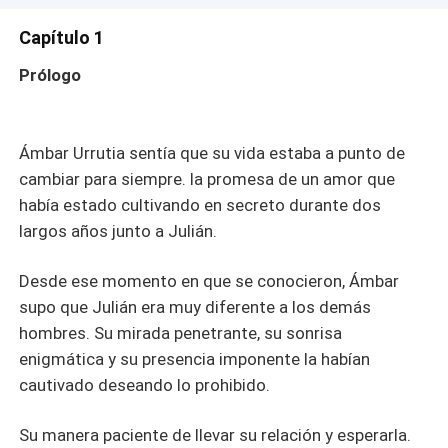
quiénes afectará su relación oculta? ¿Qué tan maduros
lograrán ser para llevar su relación? ¿Podrán superar los
Capítulo 1
obstáculos y vivir su amor sin límites? Fuego en la piel.
Prólogo
Es una historia de pasión, deseo y amor verdadero. Una
novela que te hará sentir la emoción y la intensidad de un
amor pasional que te erizará la piel.
Ámbar Urrutia sentía que su vida estaba a punto de
cambiar para siempre. la promesa de un amor que
había estado cultivando en secreto durante dos
largos años junto a Julián.
Desde ese momento en que se conocieron, Ámbar
supo que Julián era muy diferente a los demás
hombres. Su mirada penetrante, su sonrisa
enigmática y su presencia imponente la habían
cautivado deseando lo prohibido.
Su manera paciente de llevar su relación y esperarla.