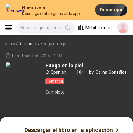
Buenovela
Descargar
Descarga el libro gratis en la app
Mi biblioteca
Busca lo que quieras
Inicio /
Romance
/
Fuego en la piel
Last Updated: 2025-01-04
Fuego en la piel
Spanish
·
18+
·
by: Celina González
Romance
Completo
Descargar el libro en la aplicación