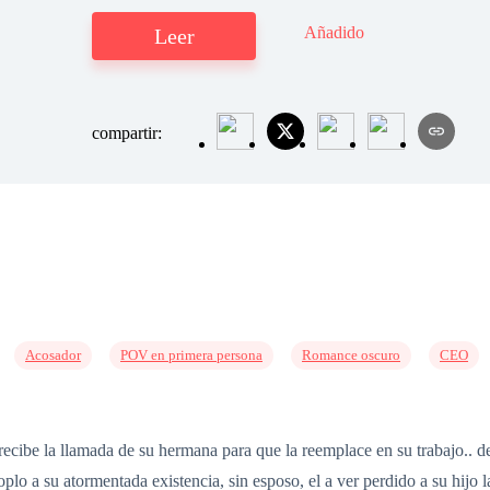
Añadido
Leer
compartir:
Acosador
POV en primera persona
Romance oscuro
CEO
recibe la llamada de su hermana para que la reemplace en su trabajo.. de
soplo a su atormentada existencia, sin esposo, el a ver perdido a su hij