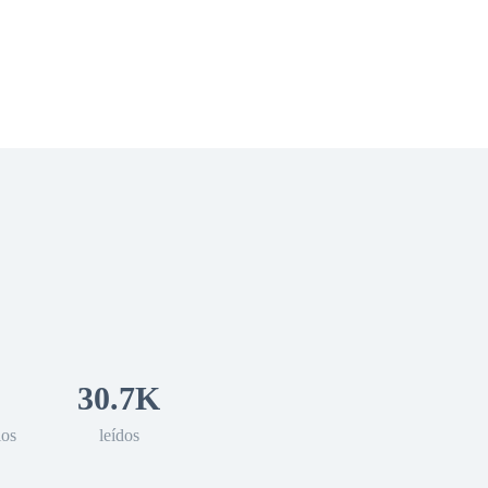
 Romance
Sci-Fi
Guerra
Otros
30.7K
los
leídos