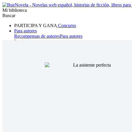
Mi biblioteca
Buscar
PARTICIPA Y GANA
Concurso
Para autores
Recompensas de autores
Para autores
Ranking
Navegar
Novelas
Cuentos Cortos
Todos
Romance
Hombre lobo
Mafia
Sistema
Fantasía
Urbano
LG