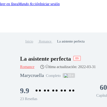
Mundo ficción
Iniciar sesión
Inicio
Romance
La asistente perfecta
BTQ+
YA/TEEN
Paranormal
Misterio/Thriller
Oriental
Juegos
Historia
MM
La asistente perfecta
ES
Romance
Última actualización: 2022-03-31
Marycruella
16
Completo
60
9.9
Capítu
23 Reseñas