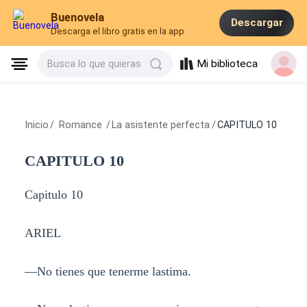
Buenovela
Descargar
Descarga el libro gratis en la app
Mi biblioteca
Busca lo que quieras
Inicio
/
Romance
/
La asistente perfecta
/
CAPITULO 10
CAPITULO 10
Capitulo 10
ARIEL
—No tienes que tenerme lastima.