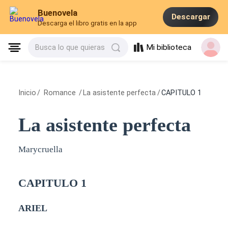
Buenovela
Descargar
Descarga el libro gratis en la app
Mi biblioteca
Busca lo que quieras
Inicio
/
Romance
/
La asistente perfecta
/
CAPITULO 1
La asistente perfecta
Marycruella
CAPITULO 1
ARIEL