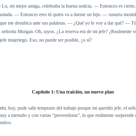
e Lu, mi mejor amiga, celebraba la buena noticia. — Entonces es cier
ustada. — Entonces eres tú quien va a darme un hijo. — susurra mostr
 que me desubica ante sus palabras. — ¿Qué yo le voy a dar qué? — T
o, señorita Morgan. Oh, rayos. ¿La reserva era de mi jefe? ¿Realmente v
fe mujeriego. Eso, no puede ser posible, ¿o sí?
Capítulo 1: Una traición, un nuevo plan
 hoy, pude salir temprano del trabajo porque mi querido jefe, el seño
muy a menudo y con varias “proveedoras”, lo que realmente sorprende es
rativo.