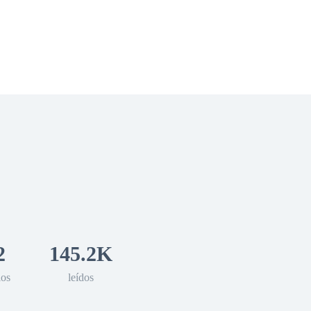
 Romance
Sci-Fi
Guerra
Otros
2
145.2K
los
leídos