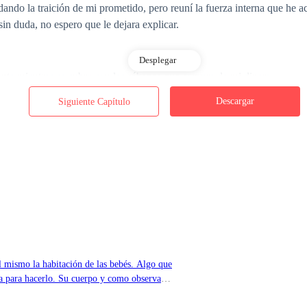
ordando la traición de mi prometido, pero reuní la fuerza interna que h
in duda, no espero que le dejara explicar.
Desplegar
te mientras se cubre con las sábanas que compre de mi dinero.
Descargar
Siguiente Capítulo
s…
nombre de mi mejor amiga y solo imaginarla maldiciendo y asegurando 
o ambos retroceden.
 mismo la habitación de las bebés. Algo que
 para hacerlo. Su cuerpo y como observa
erfecto me da una vista increíble y también,
 asustado y es cuando noto que mientras divagaba, había sacado de en