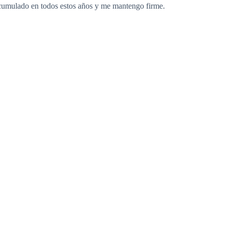
e acumulado en todos estos años y me mantengo firme.
que se cambiará el nombre, me hace sonreír. Sin
tre mis pechos, la navaja Suiza que siempre cargo