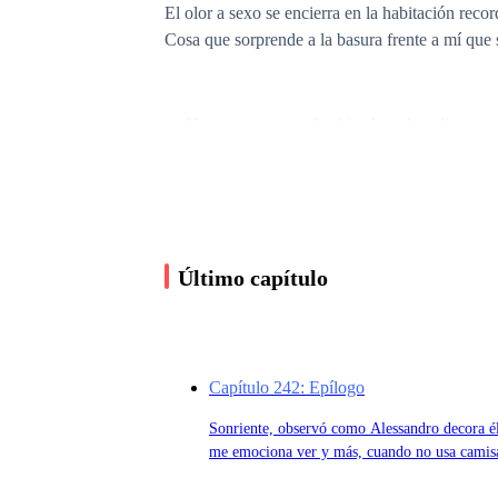
El olor a sexo se encierra en la habitación rec
Cosa que sorprende a la basura frente a mí que s
— Yo…— susurra y la chica lo golpea ligeramen
Malditos ambos.
Último capítulo
— Primero deja ir a Lucía, después, podremo
El asco me invade al saber que tiene el mismo 
Capítulo 242: Epílogo
embargo, mi sonrisa no es dulce, lo sé por cóm
Sonriente, observó como Alessandro decora él
me emociona ver y más, cuando no usa camisa
atentamente cada cosa para buscarle el lugar p
— Kim, ¿qué piensas hacer con eso? — pregunta