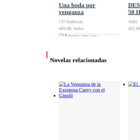
Una boda por
DES
— Si tuviste la osadía de meterte con un hombre
venganza
50 H
J.D Anderson
Abby
469.8K leídos
462.0K
— Kim, no seas irracional. — pide Dante y yo de
El dolor de cabeza se concentra y maldigo cono
Novelas relacionadas
Que desgracia que asesinar teniendo motivos, a
— Váyanse y háganlo antes que llegue a tres, o
Ámame otra vez
La primera que lo hace es la tal Lucía, pero D
Tory Sánchez