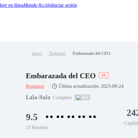
Mundo ficción
Iniciar sesión
Inicio
Romance
Embarazada del CEO
BTQ+
YA/TEEN
Paranormal
Misterio/Thriller
Oriental
Juegos
Historia
MM
Embarazada del CEO
ES
Romance
Última actualización: 2023-09-24
Lala-Sula
18
Completo
24
9.5
Capítu
15 Reseñas