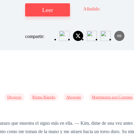
Añadido
Leer
compartir:
Divorcio
Ritmo Rápido
Abogado
Matrimonio por Contrato
razo que muestra el signo más en ella. — Kim, dime de una vez ante
ento como me toman de la mano y me atraen hacia un torso duro. Su mir