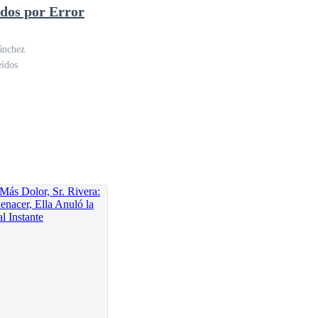
dos por Error
o crees?
ánchez
eídos
 o arruinaría mi vida.
 para que salgan
r, desaparece.