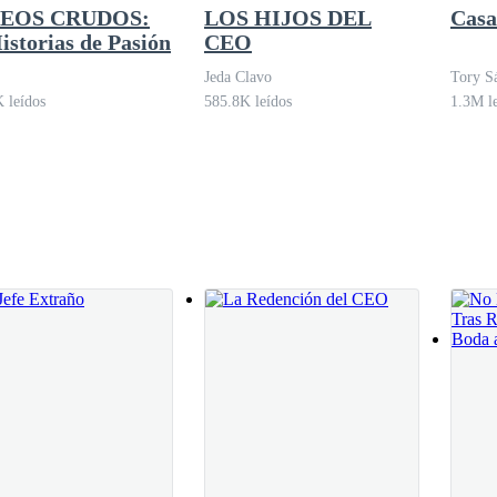
EOS CRUDOS:
LOS HIJOS DEL
Casa
 comprometido, debes tener la valentía de saltar de un décimo piso, ¿n
istorias de Pasión
CEO
Jeda Clavo
Tory S
 leídos
585.8K leídos
1.3M l
seo realmente tener el valor de gritarle algo más que un testículo.
cer tanto de leyes y saber que por muy qué lo merezca, no debo dañarlo
merite ir a prisión. — me quejo mentalmente.
 no me importará acabar con sus vidas — digo levantándome de la silla
ante no se va. El miedo que me tuvo cuando mencioné como lo iba a heri