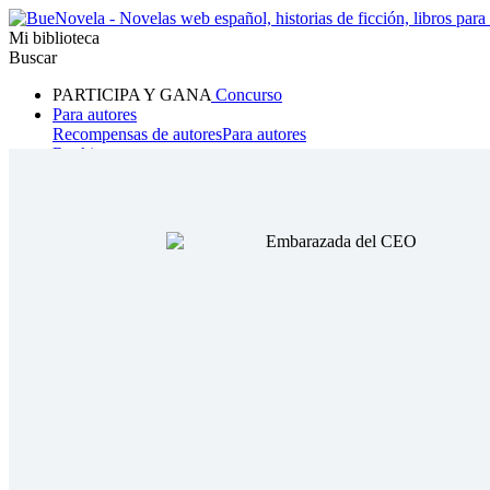
Mi biblioteca
Buscar
PARTICIPA Y GANA
Concurso
Para autores
Recompensas de autores
Para autores
Ranking
Navegar
Novelas
Cuentos Cortos
Todos
Romance
Hombre lobo
Mafia
Sistema
Fantasía
Urbano
LG