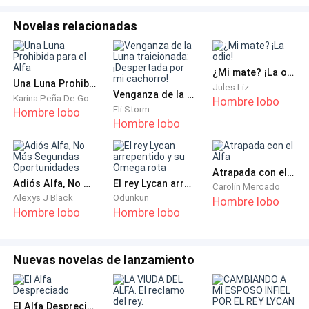
hace agua a la boca. Agito mi cabeza confundida y le
Novelas relacionadas
respondo secamente, “Si, lo estoy.”
Luego, voy a subir el vidrio, cuando me detiene
¿Mi mate? ¡La odio!
Una Luna Prohibida para el Alfa
diciendo. “¿Es él su pareja destinada?”
Jules Liz
Venganza de la Luna traicionada:¡Despertada por mi cachorro!
Karina Peña De Goncalves
Hombre lobo
Eli Storm
Hombre lobo
Frunzo el ceño y le pregunto. “¿A qué se refiere?
Hombre lobo
¿Usted cree en las parejas destinadas? No sabía que
era un romántico, Sr. Bennett.” No puedo ocultar mi
Atrapada con el Alfa
tono burlón.
Adiós Alfa, No Más Segundas Oportunidades
El rey Lycan arrepentido y su Omega rota
Carolin Mercado
Alexys J Black
Odunkun
Hombre lobo
Él abre los ojos, suspira y me dice. “No tiene idea de lo
Hombre lobo
Hombre lobo
que estoy hablando, ¿cierto?”
Nuevas novelas de lanzamiento
“A decir verdad, Sr. Bennett, no tengo absolutamente
ninguna idea de lo que se refiere. Ahora si me
disculpa, por favor, de verdad que necesito irme.
El Alfa Despreciado