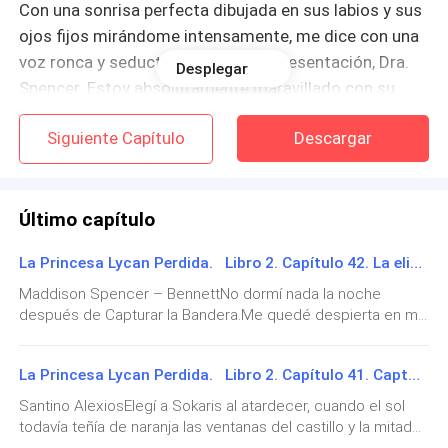
Con una sonrisa perfecta dibujada en sus labios y sus
ojos fijos mirándome intensamente, me dice con una
voz ronca y seductora. “Qué gran presentación, Dra.
Desplegar
Spencer. Estoy absolutamente maravillado con su
inteligencia.”
Siguiente Capítulo
Descargar
Abro mucho los ojos, sin saber que decir. Nunca un
hombre había coqueteado conmigo, alagando mi
inteligencia. En verdad que es refrescante.
Último capítulo
La Princesa Lycan Perdida. Libro 2. Capítulo 42. La eliminación.
Sonrío a sus palabras y le digo. “Gracias por el
cumplido, Sr. Bennett. Ahora si me disculpa, debo
Maddison Spencer – BennettNo dormí nada la noche
después de Capturar la Bandera.Me quedé despierta en mi
marcharme. A parte de Dra. soy madre y debo ir a
balcón hasta que el cielo terminó de aclarar por completo,
recoger a mi pequeña. Fue un gusto conocerlo.”
repasando una y otra vez la imagen de Santino cruzando el
La Princesa Lycan Perdida. Libro 2. Capítulo 41. Capturar la bandera.
patio del castillo con la bandera negra de Vladimir
Veo como su sonrisa se desvanece y es cambiada por
ondeando sobre su cabeza como un estandarte de
Santino AlexiosElegí a Sokaris al atardecer, cuando el sol
una mirada fría, oscura y… francamente aterradora.
guerra.Ni siquiera Kallie tuvo ánimos de burlarse de mi
todavía teñía de naranja las ventanas del castillo y la mitad
insomnio esa vez; ella también estaba tan nerviosa como yo
Trago fuerte y no espero a que me responda. Solo