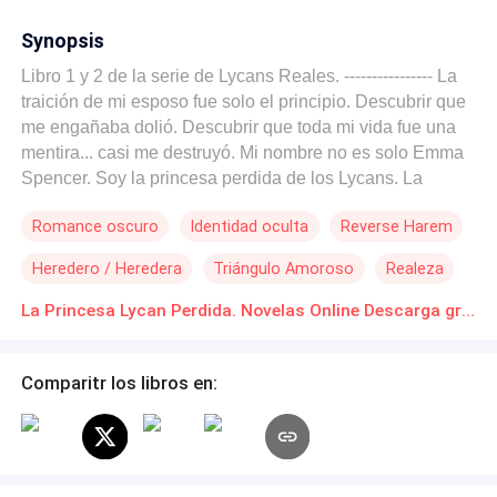
Synopsis
Libro 1 y 2 de la serie de Lycans Reales. ---------------- La
traición de mi esposo fue solo el principio. Descubrir que
me engañaba dolió. Descubrir que toda mi vida fue una
mentira... casi me destruyó. Mi nombre no es solo Emma
Spencer. Soy la princesa perdida de los Lycans. La
heredera de un reino que creía extinta. La mujer
Romance oscuro
Identidad oculta
Reverse Harem
destinada a cuatro Alfas capaces de hacer arrodillarse a
reyes. Ahora todos me buscan. Algunos desean
Heredero / Heredera
Triángulo Amoroso
Realeza
devolverme mi corona. Otros quieren verme muerta antes
de que reclame el trono. Y yo solo intento proteger a mi
La Princesa Lycan Perdida. Novelas Online Descarga gratuita de PDF
hija mientras descubro quién soy realmente. Porque
cuando una princesa perdida regresa... La guerra
Comparitr los libros en:
comienza. Y mis cuatro compañeros no permitirán que
nadie vuelva a arrebatarme.