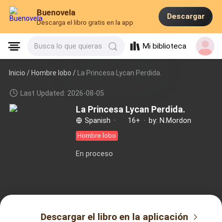
Buenovela
Descargar
Descarga el libro gratis en la app
Mi biblioteca
Busca lo que quieras
Inicio /
Hombre lobo
/
La Princesa Lycan Perdida.
Last Updated: 2026-08-05
La Princesa Lycan Perdida.
Spanish
·
16+
·
by: N.Mordon
Hombre lobo
En proceso
Descargar el libro en la aplicación