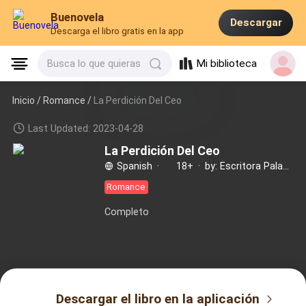
Buenovela
Descargar
Descarga el libro gratis en la app
Mi biblioteca
Busca lo que quieras
Inicio /
Romance
/
La Perdición Del Ceo
Last Updated: 2023-04-28
La Perdición Del Ceo
Spanish
·
18+
·
by: Escritora Palacio
Romance
Completo
Descargar el libro en la aplicación