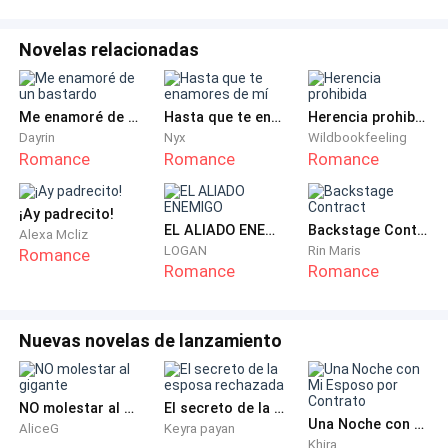
mansión para que no se hagan ilusiones, nooo !
Tampoco subo con ellas.
Novelas relacionadas
En el mismo salgo y uno de mis hombres ponen una
sombrilla para ella y una para mí.
Me enamoré de un bastardo
Hasta que te enamores de mí
Herencia prohibida
Dayrin
Nyx
Wildbookfeeling
Romance
Romance
Romance
—Te veo en el departamento Linda —le digo y le guiño
el ojo de manera sensual. Ella hace el mismo gesto y
me enciende.
¡Ay padrecito!
EL ALIADO ENEMIGO
Backstage Contract
Alexa Mcliz
LOGAN
Rin Maris
Romance
Abren la puerta de mi auto, al entrar siento un mal olor
Romance
Romance
cuando miro hay una persona con un plástico
transparente encima, está dormida pero tiembla
Nuevas novelas de lanzamiento
—¡Paulo! — grito desesperado e irritado.
NO molestar al gigante
El secreto de la esposa rechazada
—¡Si jefe! — dice Paulo asomándose a la ventana del
Una Noche con Mi Esposo por Contrato
AliceG
Keyra payan
auto
Khira