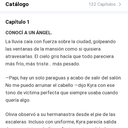
imposibles y una familia que la abandona a su suerte.
Catálogo
122 Capítulos
Cuando cree que ya no tiene salida, recibe una
propuesta inesperada del hombre más poderoso de la
Capítulo 1
ciudad. Noah Lancaster, un frío y temido CEO, necesita
una esposa por contrato para conservar su herencia y la
CONOCÍ A UN ÁNGEL.
custodia de su pequeña hija, Lily. A cambio, promete
La lluvia caía con fuerza sobre la ciudad, golpeando
salvar a su padre y devolverle la oportunidad de estudiar.
las ventanas de la mansión como si quisiera
Ahora Olivia deberá convertirse en la perfecta señora
atravesarlas. El cielo gris hacía que todo pareciera
Lancaster, fingiendo un matrimonio frente a todos
mientras intenta ocultar que su corazón late cada vez
más frío, más triste… más pesado.
más fuerte por aquel hombre que parece verla como
nadie antes lo hizo. Lo que Olivia no sabe… es que Noah
—Papi, hay un solo paraguas y acabo de salir del salón.
fue quien estuvo con ella aquella noche, y aunque ella no
No me puedo arruinar el cabello —dijo Kyra con ese
recuerda nada él la recuerda perfectamente.
tono de víctima perfecta que siempre usaba cuando
quería algo.
Olivia observó a su hermanastra desde el pie de las
escaleras. Incluso con uniforme, Kyra parecía salida