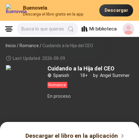
Buenovela
Descargar
Descarga el libro gratis en la app
Mi biblioteca
Busca lo que quieras
Inicio /
Romance
/
Cuidando a la Hija del CEO
Last Updated: 2026-08-09
Cuidando a la Hija del CEO
Spanish
·
18+
·
by: Angel Summer
Romance
En proceso
Descargar el libro en la aplicación