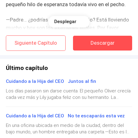
pequeño hilo de esperanza todavía vivo en el pecho.
—Padre… ¿podrías llevarme al colegio? Está lloviendo
Desplegar
mucho y hoy son los exámenes finales. Por favor…
esta semana es el baile de graduación, pronto saldré
Siguiente Capítulo
Descargar
de tu vida. No puedo llegar empapada.
Su padre ni siquiera la miró bien.
Último capítulo
—No puedo. Tengo que ir a la oficina. Ten, toma un
Cuidando a la Hija del CEO Juntos al fin
taxi.
Los días pasaron sin darse cuenta. El pequeño Oliver crecía
cada vez más y Lily jugaba feliz con su hermanito. La
Le dejó caer unos billetes con absoluto desprecio.
relación de Bella y Adrián se fue haciendo cada vez más
intensa; Bella lograba sacar ese fuego que Adrián llevaba
Como si alimentara a un perro callejero.
Cuidando a la Hija del CEO No te escaparás esta vez
dentro, siempre llevándolo al límite.Olivia, por su parte,
estaba de vacaciones. Después de pasar el semestre, la
En una oficina ubicada en medio de la ciudad, dentro del
Olivia bajó lentamente la mirada y recogió el dinero
universidad entró en receso, así que se dedicó por
bajo mundo, un hombre entregaba una carpeta.—Esto es lo
completo a sus bebés. Lily adoraba que la peinara, sobre
del suelo. Después salió de la casa intentando no