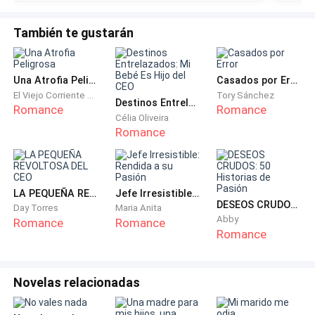
—Profesor por favor quedé encerrada en el baño,
déjem entrar, esto es importante.
También te gustarán
Detrás apareció el mismo anciano.
Una Atrofia Peligrosa
Casados por Error
El Viejo Corriente del Río Qi
Tory Sánchez
— Es verdad profesor, la muchacha gritaba tan fuerte
Destinos Entrelazados: Mi Bebé Es Hijo del CEO
Romance
Romance
que yo la escuché desde el jardín, estaba encerrada.
Célia Oliveira
Romance
—Esta bien, entra.
Olivia miró al anciano
LA PEQUEÑA REVOLTOSA DEL CEO
Jefe Irresistible: Rendida a su Pasión
DESEOS CRUDOS: 50 Historias de Pasión
Day Torres
Maria Anita
— Gracias...
Abby
Romance
Romance
Romance
Al fin pudo terminar la primera parte de los exámenes,
cuando entró al pasillo principal, las risas
Novelas relacionadas
comenzaron.