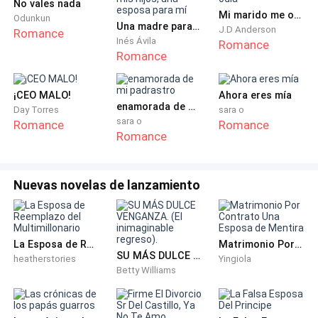
No vales nada
Como todos los días. Su ropa holgada, el cabello
Mi marido me odia
Odunkun
Una madre para mis hijos, una esposa para mí
desordenado y aquellos lentes gruesos la convertían
J.D Anderson
Romance
Inés Ávila
Romance
en el blanco favorito de las burlas desde hacía años.
Romance
Desde que tenía diez. Desde que su madre murió.
¡CEO MALO!
Ahora eres mía
Ese día dejó de usar vestidos bonitos, dejó de
enamorada de mi padrastro
Day Torres
sara o
hacerse trenzas, porque era su madre quien siempre
sara o
Romance
Romance
Romance
la arreglaba y su madre la única que la amaba.
Un año después apareció Nilsa con aquella falsa
Nuevas novelas de lanzamiento
imagen de mujer dulce. Todo cambió apenas se casó
con su padre. Ella y Kyra fueron lo peor que pudo
pasarle.
La Esposa de Reemplazo del Multimillonario
Matrimonio Por Contrato Una Esposa de Mentira
SU MÁS DULCE VENGANZA. (El inimaginable regreso).
heatherstories
Yingiola
Kyra hacía un berrinche y Olivia perdía algo.
Betty Williams
Primero fueron juguetes, después vestidos, luego su