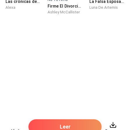
habitación.
Las crónicas de los papás guarros
La Falsa Esposa Del Principe
Firme El Divorcio Sr Del Castillo, Ya No Te Amo
Alexa
Luna De Artemis
Ashley McCallister
Hasta terminó durmiendo en el pequeño cuarto junto
al área de servicio.
Lo único que jamás dejó que tocaran fue su relicario.
Apretó el pequeño colgante escondido bajo su ropa
mientras caminaba por el pasillo. Dentro estaba la
última foto de los tres juntos. Su madre, su padre y
ella sonriendo felices.
Era lo único que le daba fuerzas para seguir.
Suspiró intentando ignorar las burlas.
Al otro extremo del pasillo estaba Kyra,
perfectamente arreglada, abrazada al capitán de
Leer