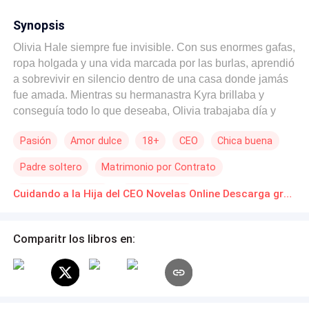
Synopsis
Olivia Hale siempre fue invisible. Con sus enormes gafas,
ropa holgada y una vida marcada por las burlas, aprendió
a sobrevivir en silencio dentro de una casa donde jamás
fue amada. Mientras su hermanastra Kyra brillaba y
conseguía todo lo que deseaba, Olivia trabajaba día y
noche en una pastelería, soñando con entrar a la
Pasión
Amor dulce
18+
CEO
Chica buena
universidad y escapar de una vida llena de
humillaciones. Pero todo cambia la noche en que,
Padre soltero
Matrimonio por Contrato
obligada a salir a beber, termina completamente borracha
frente a un desconocido de ojos dorados y voz profunda.
Matrimonio Exprés
Amor Secreto
Cuidando a la Hija del CEO Novelas Online Descarga gratuita de PDF
Sin sus gafas y sin poder recordar claramente su rostro,
Olivia pasa la noche más intensa de su vida con un
hombre cuya identidad jamás llega a conocer. A la
Comparitr los libros en:
mañana siguiente, él desaparece. Y los problemas
apenas comienzan. Su padre es arrestado por deudas y
malversación de fondos, sus ahorros desaparecen
pagando abogados y Olivia queda atrapada entre deudas