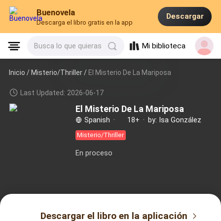
Buenovela
Descargar
Descarga el libro gratis en la app
Mi biblioteca
Busca lo que quieras
Inicio /
Misterio/Thriller
/
El Misterio De La Mariposa
Last Updated: 2026-06-17
El Misterio De La Mariposa
Spanish
·
18+
·
by: Isa González
Misterio/Thriller
En proceso
Descargar el libro en la aplicación