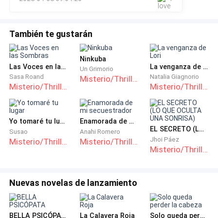
Dice él sonriendo y le de un beso .
También te gustarán
Ella se ríe y finge que no sabe de qué está hablando él
. Así que coge el vaso y se toma el batido sin
Ninkuba
Las Voces en las Sombras
La venganza de Lori
Un Grimorio
protestar más .
Sasa Roand
Natalia Giagnorio
Misterio/Thriller
Misterio/Thriller
Misterio/Thriller
Juntos se van al hospital y al llegar la enfermera corre
hacia ella y le dice angustiada
Yo tomaré tu lugar
Enamorada de mi secuestrador
EL SECRETO (LO QUE OCULTA UNA SONRISA)
_¡ Doctora Hansel ! _ Omar otra vez esta sin signos
Susao
Anahi Romero
Jhoi Páez
Misterio/Thriller
Misterio/Thriller
vitales , creo que está vez si murió .
Misterio/Thriller
Omar era un pequeño de seis años que siempre tenía
episodios de catalepsia
Nuevas novelas de lanzamiento
( Enfermedad que simula la muerte ) Pero al pasar las
BELLA PSICÓPATA
La Calavera Roja
Solo queda perder la cabeza