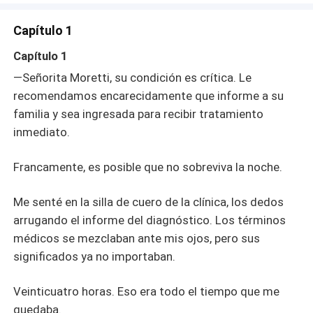
familia —dijo mi hermano Marco con voz fría como un
acero—. Lárgate. Y mi prometido, Vicente, me miró con
Capítulo 1
decepción: —Si tan solo desde el principio me hubiera
comprometido con Carina… —murmuró. Creyeron que
Capítulo 1
me arodillaría a sus pies, como siempre hacía. Pero no
—Señorita Moretti, su condición es crítica. Le
dije nada. Caminé hasta la caja fuerte familiar, saqué los
recomendamos encarecidamente que informe a su
documentos oficiales y tracé una sola línea sobre mi
familia y sea ingresada para recibir tratamiento
nombre. Me quité el anillo de compromiso del dedo y lo
puse en la mesa. Les di a Carina todas las cosas que
inmediato.
ellos pensaban que yo no merecía. Al fin y al cabo, me
quedaban solo unos pocos días de vida. Pero entonces
Francamente, es posible que no sobreviva la noche.
no sabían que, en medio de la ruina de la familia Moretti,
algún día se arrodillarían bajo la lluvia y suplicarían por
Me senté en la silla de cuero de la clínica, los dedos
mi regreso.
arrugando el informe del diagnóstico. Los términos
médicos se mezclaban ante mis ojos, pero sus
significados ya no importaban.
Veinticuatro horas. Eso era todo el tiempo que me
quedaba.