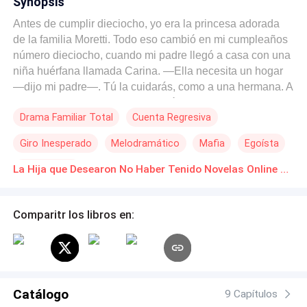
Synopsis
Antes de cumplir dieciocho, yo era la princesa adorada
de la familia Moretti. Todo eso cambió en mi cumpleaños
número dieciocho, cuando mi padre llegó a casa con una
niña huérfana llamada Carina. —Ella necesita un hogar
—dijo mi padre—. Tú la cuidarás, como a una hermana. A
partir de ese instante, nada volvió a ser igual. Mi
Drama Familiar Total
Cuenta Regresiva
hermano, que antes me consentía, se volvió frío y
distante. Y mi prometido… su amor por mí pareció
Giro Inesperado
Melodramático
Mafia
Egoísta
reducirse de la noche a la mañana. La familia elogió a
Carina por su dulzura y obediencia, asegurando que era
Arrepentirse
La Hija que Desearon No Haber Tenido Novelas Online Descarga gratuita de PDF
una hija mucho mejor que yo, su propia sangre. Después
de que me relegaron por Carina demasiadas veces, al
final me quebré y agarré la manga de mi padre. —¿Acaso
Comparitr los libros en:
la sangre no significa nada? —pregunté. La furia de mi
padre estalló. Protegió a Carina, con el rostro empapado
en lágrimas, y delante de todos los miembros de la
familia me abofeteó. —Basura egoísta. Ojalá nunca te
hubiera tenido —escupió. —Traes vergüenza a esta
Catálogo
9 Capítulos