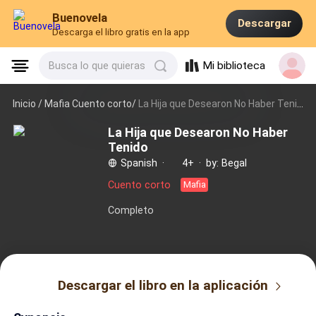
Buenovela
Descargar
Descarga el libro gratis en la app
Mi biblioteca
Busca lo que quieras
Inicio /
Mafia Cuento corto/
La Hija que Desearon No Haber Tenido
La Hija que Desearon No Haber
Tenido
Spanish
·
4+
·
by: Begal
Cuento corto
Mafia
Completo
Descargar el libro en la aplicación