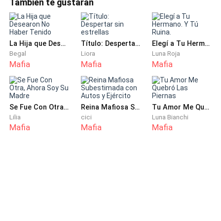
También te gustarán
me estaba muriendo, dejaría todo y correría hasta mí.
ruta de embarque. Si asumimos el riesgo del transporte
Eso solo le traería problemas a ella y a su nuevo
adicional, ellos podrían ceder en el precio.”Era la voz de
Alessia.En un negocio parecido, dos años atrás,
esposo.
La Hija que Desearon No Haber Tenido
Título: Despertar sin estrellas
Elegí a Tu Hermano. Y Tú Ruina.
Begal
Liora
Luna Roja
—Estoy bien. Solo te extraño.
Mafia
Mafia
Mafia
No podía cargarla con lo horrible que se había vuelto
mi vida. Solo escuchar su voz ya era suficiente para
mí.
Se Fue Con Otra, Ahora Soy Su Madre
Reina Mafiosa Subestimada con Autos y Ejército
Tu Amor Me Quebró Las Piernas
Lilia
cici
Luna Bianchi
Mafia
Mafia
Mafia
Pronto… ya no podría volver a hacerlo.
Después de colgar, conduje de regreso a la Mansión
Moretti.
Veinticuatro horas. Era suficiente tiempo para
arreglar algunos asuntos.