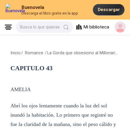
Buenovela
Descargar
Descarga el libro gratis en la app
Mi biblioteca
Busca lo que quieras
Inicio
/
Romance
/
La Gorda que obsesiono al Millonario
/
CAP
CAPITULO 43
AMELIA
Abrí los ojos lentamente cuando la luz del sol
inundó la habitación. Lo primero que registré no
fue la claridad de la mañana, sino el peso cálido y